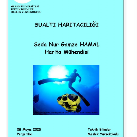
Su Ürünleri Fakültesi
Gıda Araştırmaları Uygulama ve Araştırma Merkezi
Tıp Fakültesi
Göç Araştırmaları Uygulama ve Araştırma Merkezi
Turizm Fakültesi
Görsel İşitsel Yapımlar Uygulama ve Araştırma Merkezi
Hastane
İleri Teknoloji Eğitim Araştırma ve Uygulama Merkezi
İlk Yardım Araştırma ve Uygulama Merkezi
İş Sağlığı ve Güvenliği Uygulama ve Araştırma Merkezi
Kadın Sorunları Uygulama ve Araştırma Merkezi