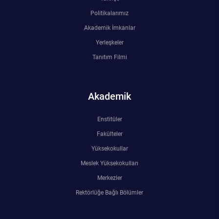
Rehberlik ve Psikolojik Danışmanlık Uygulama ve Araştırma Merkezi
Politikalarımız
Akademik İmkanlar
Restorasyon ve Koruma Merkezi
Yerleşkeler
Tanıtım Filmi
Sürdürülebilir Çevre Uygulama ve Araştırma Merkezi
Sürekli Eğitim Uygulama ve Araştırma Merkezi
Akademik
Turizm Uygulama ve Araştırma Merkezi
Enstitüler
Türkçe Öğretimi Uygulama ve Araştırma Merkezi
Fakülteler
Yüksekokullar
Uzaktan Eğitim Uygulama ve Araştırma Merkezi
Meslek Yüksekokulları
Merkezler
Yörük Kültürü Uygulama ve Araştırma Merkezi
Rektörlüğe Bağlı Bölümler