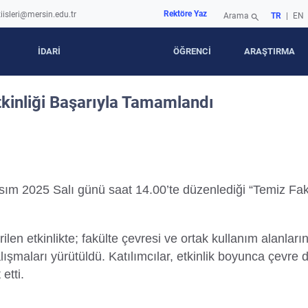
Rektöre Yaz
iisleri@mersin.edu.tr
Arama
TR
|
EN
search
İDARİ
ÖĞRENCİ
ARAŞTIRMA
tkinliği Başarıyla Tamamlandı
sım 2025 Salı günü saat 14.00’te düzenlediği “Temiz Fakü
len etkinlikte; fakülte çevresi ve ortak kullanım alanlarınd
maları yürütüldü. Katılımcılar, etkinlik boyunca çevre du
etti.