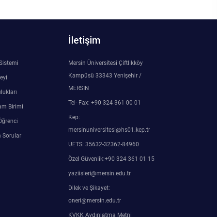
İletişim
 Sistemi
Mersin Üniversitesi Çiftlikköy
Kampüsü 33343 Yenişehir /
eyi
MERSİN
lukları
Tel- Fax: +90 324 361 00 01
am Birimi
Kep:
Öğrenci
mersinuniversitesi@hs01.kep.tr
 Sorular
UETS: 35632-32362-84960
Özel Güvenlik:+90 324 361 01 15
yaziisleri@mersin.edu.tr
Dilek ve Şikayet:
oneri@mersin.edu.tr
KVKK Aydınlatma Metni