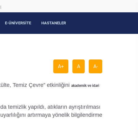
|
E-ÜNİVERSİTE
HASTANELER
A+
A
A-
lte, Temiz Çevre” etkinliğini
akademik ve idari
a temizlik yapıldı, atıkların ayrıştırılması
yarlılığını artırmaya yönelik bilgilendirme