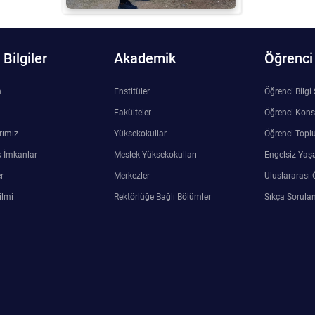
Bilgiler
Akademik
Öğrenci
n
Enstitüler
Öğrenci Bilgi
Fakülteler
Öğrenci Kons
rımız
Yüksekokullar
Öğrenci Toplu
 İmkanlar
Meslek Yüksekokulları
Engelsiz Yaş
r
Merkezler
Uluslararası 
ilmi
Rektörlüğe Bağlı Bölümler
Sıkça Sorulan