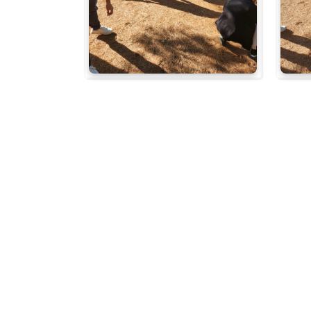
Su Ürünleri Fakültesi
Gıda Araştırmaları Uygulama ve Araştırma Merkezi
Tıp Fakültesi
Göç Araştırmaları Uygulama ve Araştırma Merkezi
Turizm Fakültesi
Görsel İşitsel Yapımlar Uygulama ve Araştırma Merkezi
Hastane
İleri Teknoloji Eğitim Araştırma ve Uygulama Merkezi
İlk Yardım Araştırma ve Uygulama Merkezi
İş Sağlığı ve Güvenliği Uygulama ve Araştırma Merkezi
Kadın Sorunları Uygulama ve Araştırma Merkezi