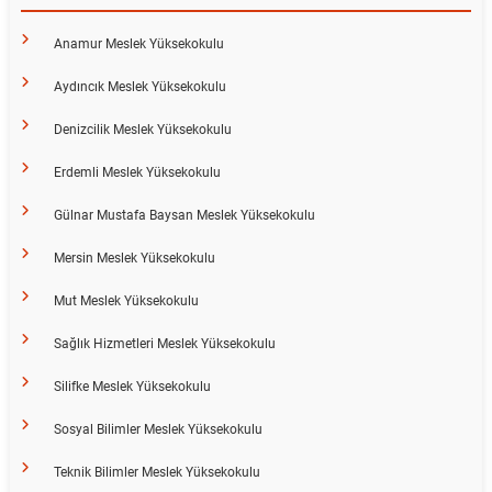
Rehberlik ve Psikolojik Danışmanlık Uygulama ve Araştırma Merkezi
Anamur Meslek Yüksekokulu
Restorasyon ve Koruma Merkezi
Aydıncık Meslek Yüksekokulu
Denizcilik Meslek Yüksekokulu
Sürdürülebilir Çevre Uygulama ve Araştırma Merkezi
Erdemli Meslek Yüksekokulu
Sürekli Eğitim Uygulama ve Araştırma Merkezi
Gülnar Mustafa Baysan Meslek Yüksekokulu
Turizm Uygulama ve Araştırma Merkezi
Mersin Meslek Yüksekokulu
Türkçe Öğretimi Uygulama ve Araştırma Merkezi
Mut Meslek Yüksekokulu
Sağlık Hizmetleri Meslek Yüksekokulu
Uzaktan Eğitim Uygulama ve Araştırma Merkezi
Silifke Meslek Yüksekokulu
Yörük Kültürü Uygulama ve Araştırma Merkezi
Sosyal Bilimler Meslek Yüksekokulu
Teknik Bilimler Meslek Yüksekokulu