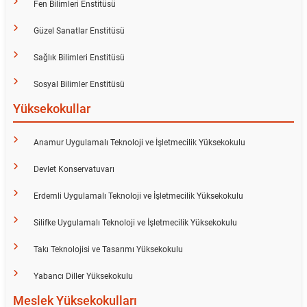
Fen Bilimleri Enstitüsü
Kalibrasyon Uygulama ve Araştırma Merkezi
Güzel Sanatlar Enstitüsü
Kariyer Merkezi
Sağlık Bilimleri Enstitüsü
Kilikia Arkeolojisi Araştırma Merkezi
Sosyal Bilimler Enstitüsü
Yüksekokullar
Kozmetik Temizlik ve Kimyevi Ürünler Üretim Eğitim Uygulama ve Araştırma Merkezi
Anamur Uygulamalı Teknoloji ve İşletmecilik Yüksekokulu
Nevit Kodallı Oda Müziği Uygulama ve Araştırma Merkezi
Devlet Konservatuvarı
Nükleer Bilimler Uygulama ve Araştırma Merkezi
Erdemli Uygulamalı Teknoloji ve İşletmecilik Yüksekokulu
Öğrenme ve Öğretmeyi Geliştirme Uygulama ve Araştırma Merkezi
Silifke Uygulamalı Teknoloji ve İşletmecilik Yüksekokulu
Ölçme ve Değerlendirme Uygulama ve Araştırma Merkezi
Takı Teknolojisi ve Tasarımı Yüksekokulu
Yabancı Diller Yüksekokulu
Özel Yetenekliler Eğitimi Uygulama ve Araştırma Merkezi
Meslek Yüksekokulları