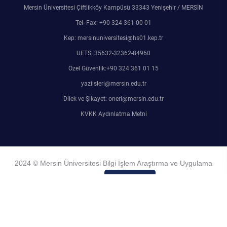
Mersin Üniversitesi Çiftlikköy Kampüsü 33343 Yenişehir / MERSİN
Tel- Fax: +90 324 361 00 01
Kep: mersinuniversitesi@hs01.kep.tr
UETS: 35632-32362-84960
Özel Güvenlik:+90 324 361 01 15
yaziisleri@mersin.edu.tr
Dilek ve Şikayet: oneri@mersin.edu.tr
KVKK Aydınlatma Metni
2024 © Mersin Üniversitesi Bilgi İşlem Araştırma ve Uygulama
Merkezi
Admin Girişi