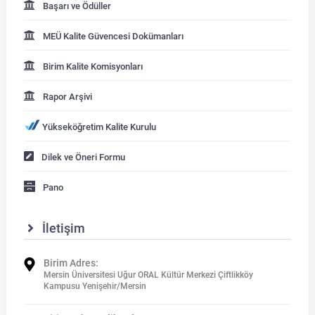
Kalibrasyon Uygulama ve Araştırma Merkezi
Başarı ve Ödüller
MEÜ Kalite Güvencesi Dokümanları
Kariyer Merkezi
Birim Kalite Komisyonları
Kilikia Arkeolojisi Araştırma Merkezi
Rapor Arşivi
Kozmetik Temizlik ve Kimyevi Ürünler Üretim Eğitim Uygulama ve Araştırma Merkezi
Yükseköğretim Kalite Kurulu
Nevit Kodallı Oda Müziği Uygulama ve Araştırma Merkezi
Dilek ve Öneri Formu
Nükleer Bilimler Uygulama ve Araştırma Merkezi
Pano
Öğrenme ve Öğretmeyi Geliştirme Uygulama ve Araştırma Merkezi
İletişim
Ölçme ve Değerlendirme Uygulama ve Araştırma Merkezi
Birim Adres:
Mersin Üniversitesi Uğur ORAL Kültür Merkezi Çiftlikköy
Kampusu Yenişehir/Mersin
Özel Yetenekliler Eğitimi Uygulama ve Araştırma Merkezi