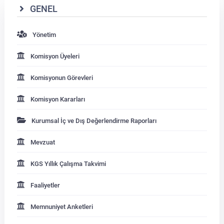
GENEL
Su Ürünleri Fakültesi
Gıda Araştırmaları Uygulama ve Araştırma Merkezi
Yönetim
Tıp Fakültesi
Göç Araştırmaları Uygulama ve Araştırma Merkezi
Komisyon Üyeleri
Turizm Fakültesi
Görsel İşitsel Yapımlar Uygulama ve Araştırma Merkezi
Komisyonun Görevleri
Komisyon Kararları
Hastane
Kurumsal İç ve Dış Değerlendirme Raporları
İleri Teknoloji Eğitim Araştırma ve Uygulama Merkezi
Mevzuat
İlk Yardım Araştırma ve Uygulama Merkezi
KGS Yıllık Çalışma Takvimi
İş Sağlığı ve Güvenliği Uygulama ve Araştırma Merkezi
Faaliyetler
Kadın Sorunları Uygulama ve Araştırma Merkezi
Memnuniyet Anketleri