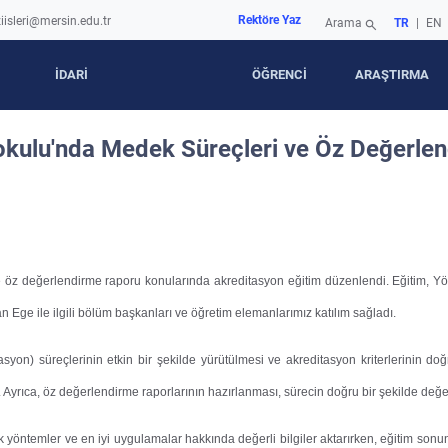
Rektöre Yaz
iisleri@mersin.edu.tr
Arama
TR
|
EN
search
İDARİ
ÖĞRENCİ
ARAŞTIRMA
kulu'nda Medek Süreçleri ve Öz Değerlend
e öz değerlendirme raporu konularında akreditasyon eğitim düzenlendi. Eğitim, Y
n Ege ile ilgili bölüm başkanları ve öğretim elemanlarımız katılım sağladı.
n) süreçlerinin etkin bir şekilde yürütülmesi ve akreditasyon kriterlerinin doğr
 Ayrıca, öz değerlendirme raporlarının hazırlanması, sürecin doğru bir şekilde değerl
öntemler ve en iyi uygulamalar hakkında değerli bilgiler aktarırken, eğitim sonund