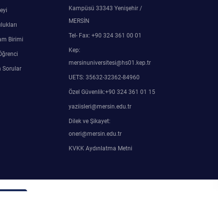
Kampüsü 33343 Yenişehir /
eyi
MERSİN
lukları
Tel- Fax: +90 324 361 00 01
am Birimi
Kep:
Öğrenci
mersinuniversitesi@hs01.kep.tr
 Sorular
UETS: 35632-32362-84960
Özel Güvenlik:+90 324 361 01 15
yaziisleri@mersin.edu.tr
Dilek ve Şikayet:
oneri@mersin.edu.tr
KVKK Aydınlatma Metni
in Girişi