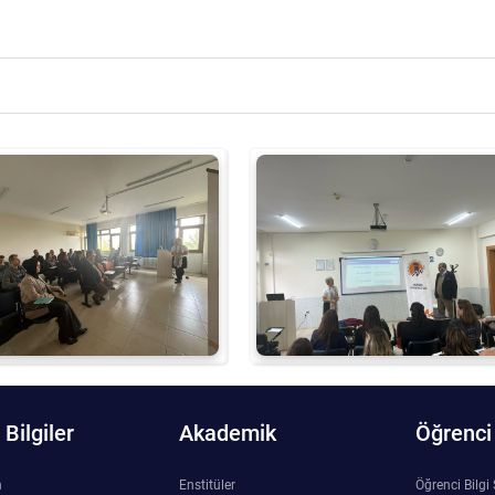
Bilgiler
Akademik
Öğrenci
n
Enstitüler
Öğrenci Bilgi