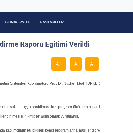
|
E-ÜNİVERSİTE
HASTANELER
irme Raporu Eğitimi Verildi
A+
A
A-
önetim Sistemleri Koordinatörü Prof. Dr. Nüzhet İkbal TÜRKER
u bir şekilde uygulanabilmesi için program ölçütlerinin nasıl
endirilmesi için kritik bir adım olarak vurgulandı.
a katılımcıların bu bilgileri kendi programlarına nasıl entegre