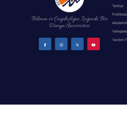
Tarihçe
Su Ürünleri Fakültesi
Gıda Araştırmaları Uygulama ve Araştırma Merkezi
Politikala
Bilimin ve Çağdaşlığın Işığında Bir
Tıp Fakültesi
Akademik
Dünya Üniversitesi
Göç Araştırmaları Uygulama ve Araştırma Merkezi
Yerleşkele
Turizm Fakültesi
Tanıtım F
Görsel İşitsel Yapımlar Uygulama ve Araştırma Merkezi
Hastane
İleri Teknoloji Eğitim Araştırma ve Uygulama Merkezi
İlk Yardım Araştırma ve Uygulama Merkezi
İş Sağlığı ve Güvenliği Uygulama ve Araştırma Merkezi
Kadın Sorunları Uygulama ve Araştırma Merkezi
2024 © M