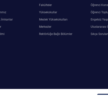
Fakülteler
Öğrenci Kons
rımız
Yüksekokullar
Öğrenci Toplu
 İmkanlar
Meslek Yüksekokulları
Engelsiz Yaş
r
Merkezler
Uluslararası 
ilmi
Rektörlüğe Bağlı Bölümler
Sıkça Sorulan
ersin Üniversitesi Bilgi İşlem Araştırma ve Uygulama Merkezi
Adm