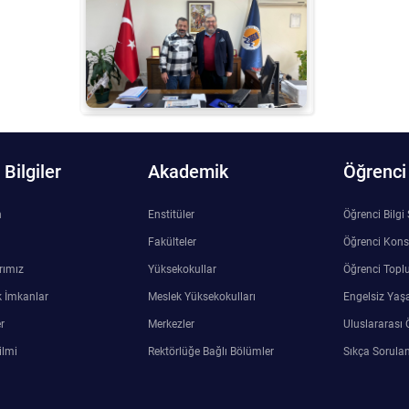
Bilgiler
Akademik
Öğrenci
n
Enstitüler
Öğrenci Bilgi
Fakülteler
Öğrenci Kons
rımız
Yüksekokullar
Öğrenci Toplu
 İmkanlar
Meslek Yüksekokulları
Engelsiz Yaş
r
Merkezler
Uluslararası 
ilmi
Rektörlüğe Bağlı Bölümler
Sıkça Sorulan