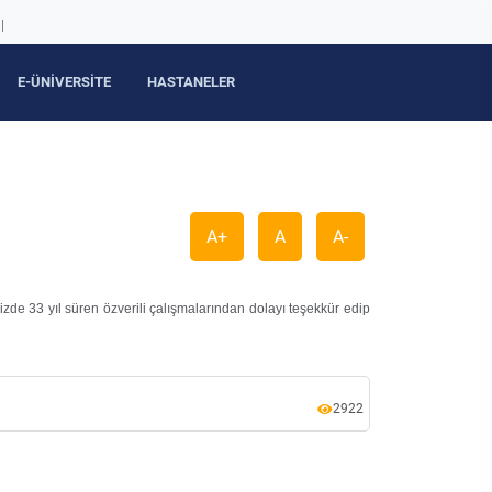
|
E-ÜNİVERSİTE
HASTANELER
A+
A
A-
izde 33 yıl süren özverili çalışmalarından dolayı teşekkür edip
2922