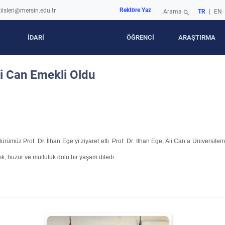
Rektöre Yaz
iisleri@mersin.edu.tr
Arama
TR
|
EN
search
İDARİ
ÖĞRENCİ
ARAŞTIRMA
i Can Emekli Oldu
üz Prof. Dr. İlhan Ege’yi ziyaret etti. Prof. Dr. İlhan Ege, Ali Can’a Üniversitem
k, huzur ve mutluluk dolu bir yaşam diledi.