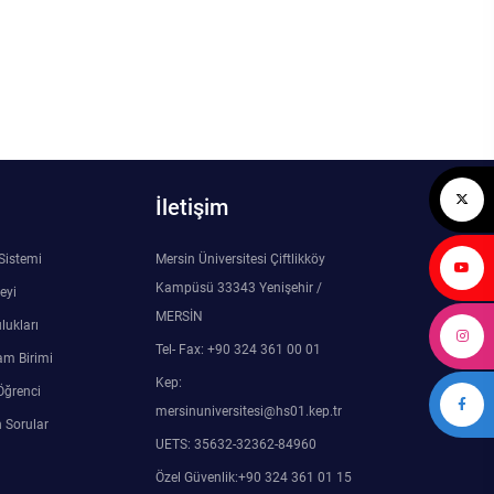
İletişim
 Sistemi
Mersin Üniversitesi Çiftlikköy
Kampüsü 33343 Yenişehir /
eyi
MERSİN
lukları
Tel- Fax: +90 324 361 00 01
am Birimi
Kep:
Öğrenci
mersinuniversitesi@hs01.kep.tr
 Sorular
UETS: 35632-32362-84960
Özel Güvenlik:+90 324 361 01 15