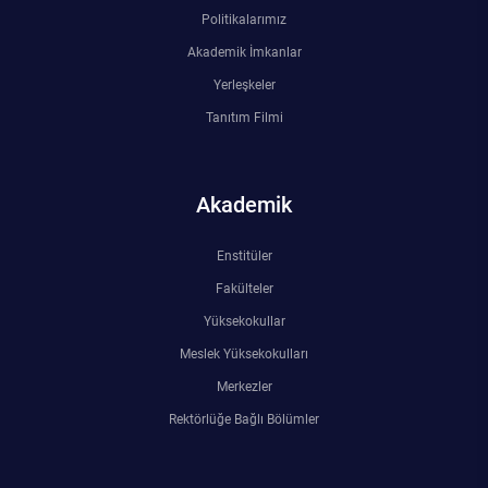
Kalibrasyon Uygulama ve Araştırma Merkezi
Politikalarımız
Akademik İmkanlar
Kariyer Merkezi
Yerleşkeler
Tanıtım Filmi
Kilikia Arkeolojisi Araştırma Merkezi
Kozmetik Temizlik ve Kimyevi Ürünler Üretim Eğitim Uygulama ve Araştırma Merkezi
Akademik
Nevit Kodallı Oda Müziği Uygulama ve Araştırma Merkezi
Enstitüler
Nükleer Bilimler Uygulama ve Araştırma Merkezi
Fakülteler
Yüksekokullar
Öğrenme ve Öğretmeyi Geliştirme Uygulama ve Araştırma Merkezi
Meslek Yüksekokulları
Merkezler
Ölçme ve Değerlendirme Uygulama ve Araştırma Merkezi
Rektörlüğe Bağlı Bölümler
Özel Yetenekliler Eğitimi Uygulama ve Araştırma Merkezi