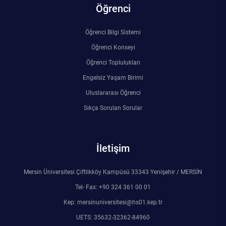
Öğrenci
Rehberlik ve Psikolojik Danışmanlık Uygulama ve Araştırma Merkezi
Öğrenci Bilgi Sistemi
Restorasyon ve Koruma Merkezi
Öğrenci Konseyi
Sürdürülebilir Çevre Uygulama ve Araştırma Merkezi
Öğrenci Toplulukları
Engelsiz Yaşam Birimi
Sürekli Eğitim Uygulama ve Araştırma Merkezi
Uluslararası Öğrenci
Sıkça Sorulan Sorular
Turizm Uygulama ve Araştırma Merkezi
Türkçe Öğretimi Uygulama ve Araştırma Merkezi
İletişim
Uzaktan Eğitim Uygulama ve Araştırma Merkezi
Mersin Üniversitesi Çiftlikköy Kampüsü 33343 Yenişehir / MERSİN
Tel- Fax: +90 324 361 00 01
Yörük Kültürü Uygulama ve Araştırma Merkezi
Kep: mersinuniversitesi@hs01.kep.tr
UETS: 35632-32362-84960