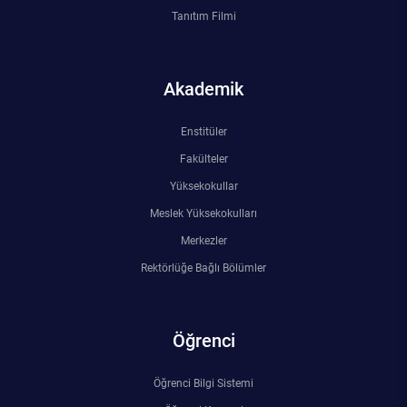
Kalibrasyon Uygulama ve Araştırma Merkezi
Tanıtım Filmi
Kariyer Merkezi
Akademik
Kilikia Arkeolojisi Araştırma Merkezi
Enstitüler
Kozmetik Temizlik ve Kimyevi Ürünler Üretim Eğitim Uygulama ve Araştırma Merkezi
Fakülteler
Yüksekokullar
Nevit Kodallı Oda Müziği Uygulama ve Araştırma Merkezi
Meslek Yüksekokulları
Nükleer Bilimler Uygulama ve Araştırma Merkezi
Merkezler
Rektörlüğe Bağlı Bölümler
Öğrenme ve Öğretmeyi Geliştirme Uygulama ve Araştırma Merkezi
Ölçme ve Değerlendirme Uygulama ve Araştırma Merkezi
Öğrenci
Özel Yetenekliler Eğitimi Uygulama ve Araştırma Merkezi
Öğrenci Bilgi Sistemi