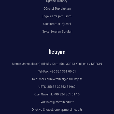
Öğrenci Konseyi
Rehberlik ve Psikolojik Danışmanlık Uygulama ve Araştırma Merkezi
Öğrenci Toplulukları
Engelsiz Yaşam Birimi
Restorasyon ve Koruma Merkezi
Uluslararası Öğrenci
Sürdürülebilir Çevre Uygulama ve Araştırma Merkezi
Sıkça Sorulan Sorular
Sürekli Eğitim Uygulama ve Araştırma Merkezi
İletişim
Turizm Uygulama ve Araştırma Merkezi
Mersin Üniversitesi Çiftlikköy Kampüsü 33343 Yenişehir / MERSİN
Türkçe Öğretimi Uygulama ve Araştırma Merkezi
Tel- Fax: +90 324 361 00 01
Kep: mersinuniversitesi@hs01.kep.tr
Uzaktan Eğitim Uygulama ve Araştırma Merkezi
UETS: 35632-32362-84960
Özel Güvenlik:+90 324 361 01 15
Yörük Kültürü Uygulama ve Araştırma Merkezi
yaziisleri@mersin.edu.tr
Dilek ve Şikayet: oneri@mersin.edu.tr