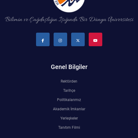
Su Ürünleri Fakültesi
Gıda Araştırmaları Uygulama ve Araştırma Merkezi
Bilimin ve Çağdaşlığın Işığında Bir Dünya Üniversitesi
Tıp Fakültesi
Göç Araştırmaları Uygulama ve Araştırma Merkezi
Turizm Fakültesi
Görsel İşitsel Yapımlar Uygulama ve Araştırma Merkezi
Hastane
Genel Bilgiler
İleri Teknoloji Eğitim Araştırma ve Uygulama Merkezi
Rektörden
Tarihçe
İlk Yardım Araştırma ve Uygulama Merkezi
Politikalarımız
İş Sağlığı ve Güvenliği Uygulama ve Araştırma Merkezi
Akademik İmkanlar
Yerleşkeler
Kadın Sorunları Uygulama ve Araştırma Merkezi
Tanıtım Filmi