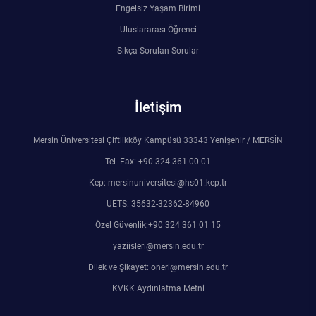
Engelsiz Yaşam Birimi
Rehberlik ve Psikolojik Danışmanlık Uygulama ve Araştırma Merkezi
Uluslararası Öğrenci
Restorasyon ve Koruma Merkezi
Sıkça Sorulan Sorular
Sürdürülebilir Çevre Uygulama ve Araştırma Merkezi
İletişim
Sürekli Eğitim Uygulama ve Araştırma Merkezi
Mersin Üniversitesi Çiftlikköy Kampüsü 33343 Yenişehir / MERSİN
Turizm Uygulama ve Araştırma Merkezi
Tel- Fax: +90 324 361 00 01
Kep: mersinuniversitesi@hs01.kep.tr
Türkçe Öğretimi Uygulama ve Araştırma Merkezi
UETS: 35632-32362-84960
Özel Güvenlik:+90 324 361 01 15
Uzaktan Eğitim Uygulama ve Araştırma Merkezi
yaziisleri@mersin.edu.tr
Yörük Kültürü Uygulama ve Araştırma Merkezi
Dilek ve Şikayet: oneri@mersin.edu.tr
KVKK Aydınlatma Metni