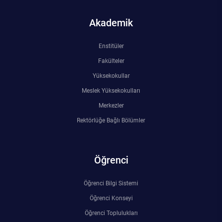
Kalibrasyon Uygulama ve Araştırma Merkezi
Akademik
Kariyer Merkezi
Enstitüler
Kilikia Arkeolojisi Araştırma Merkezi
Fakülteler
Yüksekokullar
Kozmetik Temizlik ve Kimyevi Ürünler Üretim Eğitim Uygulama ve Araştırma Merkezi
Meslek Yüksekokulları
Nevit Kodallı Oda Müziği Uygulama ve Araştırma Merkezi
Merkezler
Rektörlüğe Bağlı Bölümler
Nükleer Bilimler Uygulama ve Araştırma Merkezi
Öğrenme ve Öğretmeyi Geliştirme Uygulama ve Araştırma Merkezi
Öğrenci
Ölçme ve Değerlendirme Uygulama ve Araştırma Merkezi
Öğrenci Bilgi Sistemi
Öğrenci Konseyi
Özel Yetenekliler Eğitimi Uygulama ve Araştırma Merkezi
Öğrenci Toplulukları