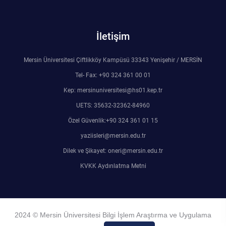
İletişim
Mersin Üniversitesi Çiftlikköy Kampüsü 33343 Yenişehir / MERSİN
Tel- Fax: +90 324 361 00 01
Kep: mersinuniversitesi@hs01.kep.tr
UETS: 35632-32362-84960
Özel Güvenlik:+90 324 361 01 15
yaziisleri@mersin.edu.tr
Dilek ve Şikayet: oneri@mersin.edu.tr
KVKK Aydınlatma Metni
2024 © Mersin Üniversitesi Bilgi İşlem Araştırma ve Uygulama