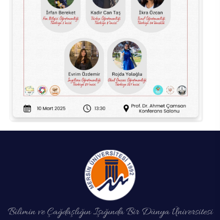
Su Ürünleri Fakültesi
Gıda Araştırmaları Uygulama ve Araştırma Merkezi
Tıp Fakültesi
Göç Araştırmaları Uygulama ve Araştırma Merkezi
Turizm Fakültesi
Görsel İşitsel Yapımlar Uygulama ve Araştırma Merkezi
Hastane
İleri Teknoloji Eğitim Araştırma ve Uygulama Merkezi
İlk Yardım Araştırma ve Uygulama Merkezi
İş Sağlığı ve Güvenliği Uygulama ve Araştırma Merkezi
Kadın Sorunları Uygulama ve Araştırma Merkezi
Bilimin ve Çağdaşlığın Işığında Bir Dünya Üniversitesi