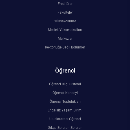
Enstitüler
Rehberlik ve Psikolojik Danışmanlık Uygulama ve Araştırma Merkezi
Fakülteler
Restorasyon ve Koruma Merkezi
Yüksekokullar
Meslek Yüksekokulları
Sürdürülebilir Çevre Uygulama ve Araştırma Merkezi
Merkezler
Rektörlüğe Bağlı Bölümler
Sürekli Eğitim Uygulama ve Araştırma Merkezi
Turizm Uygulama ve Araştırma Merkezi
Öğrenci
Türkçe Öğretimi Uygulama ve Araştırma Merkezi
Öğrenci Bilgi Sistemi
Öğrenci Konseyi
Uzaktan Eğitim Uygulama ve Araştırma Merkezi
Öğrenci Toplulukları
Yörük Kültürü Uygulama ve Araştırma Merkezi
Engelsiz Yaşam Birimi
Uluslararası Öğrenci
Sıkça Sorulan Sorular