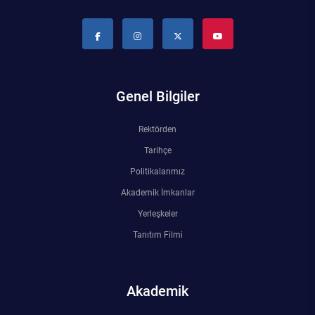
Kalibrasyon Uygulama ve Araştırma Merkezi
Kariyer Merkezi
Kilikia Arkeolojisi Araştırma Merkezi
Genel Bilgiler
Kozmetik Temizlik ve Kimyevi Ürünler Üretim Eğitim Uygulama ve Araştırma Merkezi
Rektörden
Nevit Kodallı Oda Müziği Uygulama ve Araştırma Merkezi
Tarihçe
Politikalarımız
Nükleer Bilimler Uygulama ve Araştırma Merkezi
Akademik İmkanlar
Yerleşkeler
Öğrenme ve Öğretmeyi Geliştirme Uygulama ve Araştırma Merkezi
Tanıtım Filmi
Ölçme ve Değerlendirme Uygulama ve Araştırma Merkezi
Akademik
Özel Yetenekliler Eğitimi Uygulama ve Araştırma Merkezi