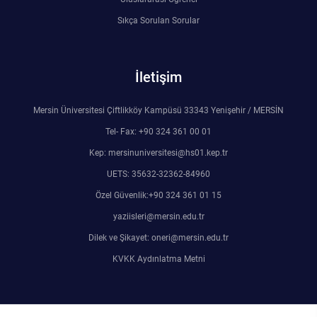
Rehberlik ve Psikolojik Danışmanlık Uygulama ve Araştırma Merkezi
Sıkça Sorulan Sorular
Restorasyon ve Koruma Merkezi
İletişim
Sürdürülebilir Çevre Uygulama ve Araştırma Merkezi
Mersin Üniversitesi Çiftlikköy Kampüsü 33343 Yenişehir / MERSİN
Sürekli Eğitim Uygulama ve Araştırma Merkezi
Tel- Fax: +90 324 361 00 01
Kep: mersinuniversitesi@hs01.kep.tr
Turizm Uygulama ve Araştırma Merkezi
UETS: 35632-32362-84960
Türkçe Öğretimi Uygulama ve Araştırma Merkezi
Özel Güvenlik:+90 324 361 01 15
yaziisleri@mersin.edu.tr
Uzaktan Eğitim Uygulama ve Araştırma Merkezi
Dilek ve Şikayet: oneri@mersin.edu.tr
KVKK Aydınlatma Metni
Yörük Kültürü Uygulama ve Araştırma Merkezi