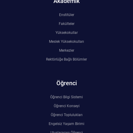
Akademik
Kalibrasyon Uygulama ve Araştırma Merkezi
Enstitüler
Kariyer Merkezi
Fakülteler
Kilikia Arkeolojisi Araştırma Merkezi
Yüksekokullar
Meslek Yüksekokulları
Kozmetik Temizlik ve Kimyevi Ürünler Üretim Eğitim Uygulama ve Araştırma Merkezi
Merkezler
Rektörlüğe Bağlı Bölümler
Nevit Kodallı Oda Müziği Uygulama ve Araştırma Merkezi
Nükleer Bilimler Uygulama ve Araştırma Merkezi
Öğrenci
Öğrenme ve Öğretmeyi Geliştirme Uygulama ve Araştırma Merkezi
Öğrenci Bilgi Sistemi
Öğrenci Konseyi
Ölçme ve Değerlendirme Uygulama ve Araştırma Merkezi
Öğrenci Toplulukları
Özel Yetenekliler Eğitimi Uygulama ve Araştırma Merkezi
Engelsiz Yaşam Birimi
Uluslararası Öğrenci