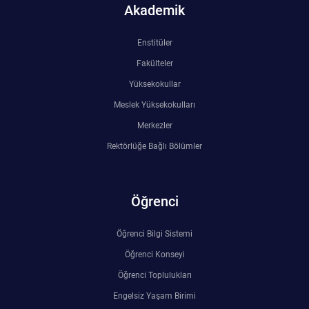
Akademik
Rehberlik ve Psikolojik Danışmanlık Uygulama ve Araştırma Merkezi
Enstitüler
Restorasyon ve Koruma Merkezi
Fakülteler
Sürdürülebilir Çevre Uygulama ve Araştırma Merkezi
Yüksekokullar
Meslek Yüksekokulları
Sürekli Eğitim Uygulama ve Araştırma Merkezi
Merkezler
Rektörlüğe Bağlı Bölümler
Turizm Uygulama ve Araştırma Merkezi
Türkçe Öğretimi Uygulama ve Araştırma Merkezi
Öğrenci
Uzaktan Eğitim Uygulama ve Araştırma Merkezi
Öğrenci Bilgi Sistemi
Öğrenci Konseyi
Yörük Kültürü Uygulama ve Araştırma Merkezi
Öğrenci Toplulukları
Engelsiz Yaşam Birimi