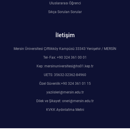
Uluslararası Öğrenci
Sıkça Sorulan Sorular
İletişim
Mersin Üniversitesi Çiftlikköy Kampüsü 33343 Yenişehir / MERSİN
Tel- Fax: +90 324 361 00 01
Kep: mersinuniversitesi@hs01.kep.tr
UETS: 35632-32362-84960
Özel Güvenlik:+90 324 361 01 15
yaziisleri@mersin.edu.tr
Dilek ve Şikayet: oneri@mersin.edu.tr
KVKK Aydınlatma Metni