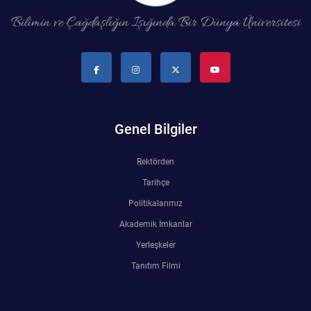
Kalibrasyon Uygulama ve Araştırma Merkezi
Bilimin ve Çağdaşlığın Işığında Bir Dünya Üniversitesi
Kariyer Merkezi
Kilikia Arkeolojisi Araştırma Merkezi
Kozmetik Temizlik ve Kimyevi Ürünler Üretim Eğitim Uygulama ve Araştırma Merkezi
Genel Bilgiler
Nevit Kodallı Oda Müziği Uygulama ve Araştırma Merkezi
Rektörden
Nükleer Bilimler Uygulama ve Araştırma Merkezi
Tarihçe
Politikalarımız
Öğrenme ve Öğretmeyi Geliştirme Uygulama ve Araştırma Merkezi
Akademik İmkanlar
Yerleşkeler
Ölçme ve Değerlendirme Uygulama ve Araştırma Merkezi
Tanıtım Filmi
Özel Yetenekliler Eğitimi Uygulama ve Araştırma Merkezi