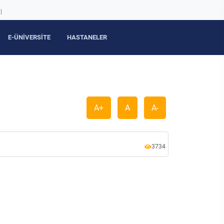
|
E-ÜNİVERSİTE
HASTANELER
A+
A
A-
3734