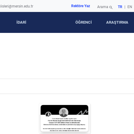
Rektöre Yaz
iisleri@mersin.edu.tr
Arama
TR
|
EN
search
İDARİ
ÖĞRENCİ
ARAŞTIRMA