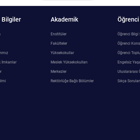
Bilgiler
Akademik
Öğrenci
n
Enstitüler
Öğrenci Bilgi
Fakülteler
Öğrenci Kons
rımız
Yüksekokullar
Öğrenci Toplu
 İmkanlar
Meslek Yüksekokulları
Engelsiz Yaş
r
Merkezler
Uluslararası 
ilmi
Rektörlüğe Bağlı Bölümler
Sıkça Sorulan