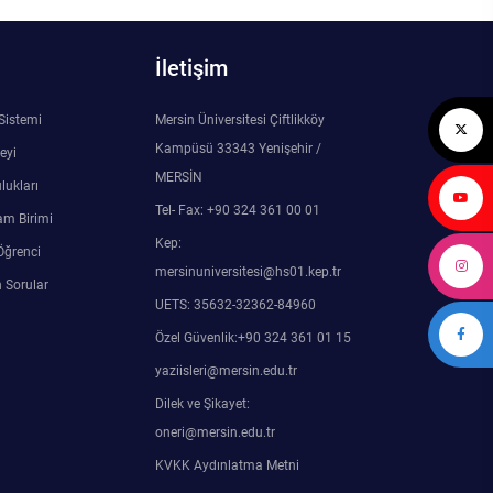
İletişim
 Sistemi
Mersin Üniversitesi Çiftlikköy
Kampüsü 33343 Yenişehir /
eyi
MERSİN
lukları
Tel- Fax: +90 324 361 00 01
am Birimi
Kep:
Öğrenci
mersinuniversitesi@hs01.kep.tr
 Sorular
UETS: 35632-32362-84960
Özel Güvenlik:+90 324 361 01 15
yaziisleri@mersin.edu.tr
Dilek ve Şikayet:
oneri@mersin.edu.tr
KVKK Aydınlatma Metni