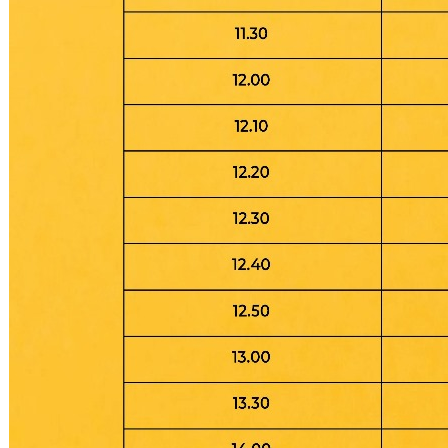
Su Ürünleri Fakültesi
Gıda Araştırmaları Uygulama ve Araştırma Merkezi
Tıp Fakültesi
Göç Araştırmaları Uygulama ve Araştırma Merkezi
Turizm Fakültesi
Görsel İşitsel Yapımlar Uygulama ve Araştırma Merkezi
Hastane
İleri Teknoloji Eğitim Araştırma ve Uygulama Merkezi
İlk Yardım Araştırma ve Uygulama Merkezi
İş Sağlığı ve Güvenliği Uygulama ve Araştırma Merkezi
Kadın Sorunları Uygulama ve Araştırma Merkezi