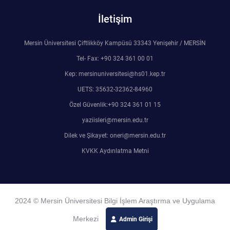
İletişim
Mersin Üniversitesi Çiftlikköy Kampüsü 33343 Yenişehir / MERSİN
Tel- Fax: +90 324 361 00 01
Kep: mersinuniversitesi@hs01.kep.tr
UETS: 35632-32362-84960
Özel Güvenlik:+90 324 361 01 15
yaziisleri@mersin.edu.tr
Dilek ve Şikayet: oneri@mersin.edu.tr
KVKK Aydınlatma Metni
2024 © Mersin Üniversitesi Bilgi İşlem Araştırma ve Uygulama
Merkezi
Admin Girişi