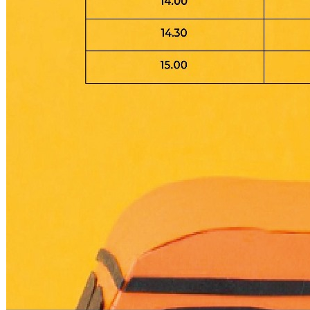
Kalibrasyon Uygulama ve Araştırma Merkezi
Kariyer Merkezi
Kilikia Arkeolojisi Araştırma Merkezi
Kozmetik Temizlik ve Kimyevi Ürünler Üretim Eğitim Uygulama ve Araştırma Merkezi
Nevit Kodallı Oda Müziği Uygulama ve Araştırma Merkezi
Nükleer Bilimler Uygulama ve Araştırma Merkezi
Öğrenme ve Öğretmeyi Geliştirme Uygulama ve Araştırma Merkezi
Ölçme ve Değerlendirme Uygulama ve Araştırma Merkezi
Özel Yetenekliler Eğitimi Uygulama ve Araştırma Merkezi