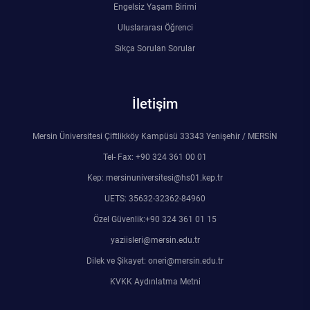
Engelsiz Yaşam Birimi
Uluslararası Öğrenci
Sıkça Sorulan Sorular
İletişim
Mersin Üniversitesi Çiftlikköy Kampüsü 33343 Yenişehir / MERSİN
Tel- Fax: +90 324 361 00 01
Kep: mersinuniversitesi@hs01.kep.tr
UETS: 35632-32362-84960
Özel Güvenlik:+90 324 361 01 15
yaziisleri@mersin.edu.tr
Dilek ve Şikayet: oneri@mersin.edu.tr
KVKK Aydınlatma Metni