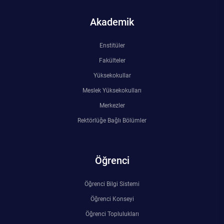
Rehberlik ve Psikolojik Danışmanlık Uygulama ve Araştırma Merkezi
Akademik
Restorasyon ve Koruma Merkezi
Enstitüler
Sürdürülebilir Çevre Uygulama ve Araştırma Merkezi
Fakülteler
Yüksekokullar
Sürekli Eğitim Uygulama ve Araştırma Merkezi
Meslek Yüksekokulları
Merkezler
Turizm Uygulama ve Araştırma Merkezi
Rektörlüğe Bağlı Bölümler
Türkçe Öğretimi Uygulama ve Araştırma Merkezi
Öğrenci
Uzaktan Eğitim Uygulama ve Araştırma Merkezi
Öğrenci Bilgi Sistemi
Yörük Kültürü Uygulama ve Araştırma Merkezi
Öğrenci Konseyi
Öğrenci Toplulukları