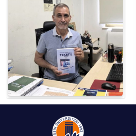
Su Ürünleri Fakültesi
Gıda Araştırmaları Uygulama ve Araştırma Merkezi
Tıp Fakültesi
Göç Araştırmaları Uygulama ve Araştırma Merkezi
Turizm Fakültesi
Görsel İşitsel Yapımlar Uygulama ve Araştırma Merkezi
Hastane
İleri Teknoloji Eğitim Araştırma ve Uygulama Merkezi
İlk Yardım Araştırma ve Uygulama Merkezi
İş Sağlığı ve Güvenliği Uygulama ve Araştırma Merkezi
Kadın Sorunları Uygulama ve Araştırma Merkezi