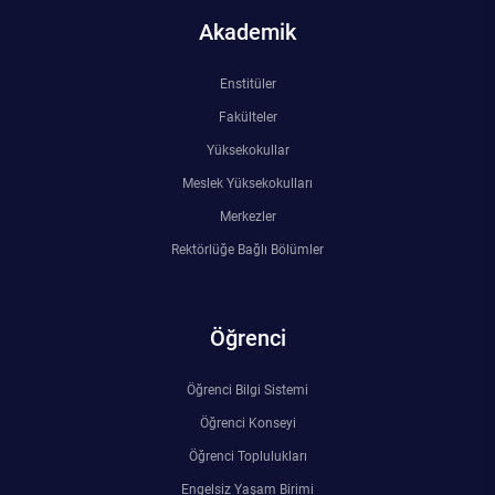
Rehberlik ve Psikolojik Danışmanlık Uygulama ve Araştırma Merkezi
Akademik
Restorasyon ve Koruma Merkezi
Enstitüler
Fakülteler
Sürdürülebilir Çevre Uygulama ve Araştırma Merkezi
Yüksekokullar
Meslek Yüksekokulları
Sürekli Eğitim Uygulama ve Araştırma Merkezi
Merkezler
Turizm Uygulama ve Araştırma Merkezi
Rektörlüğe Bağlı Bölümler
Türkçe Öğretimi Uygulama ve Araştırma Merkezi
Öğrenci
Uzaktan Eğitim Uygulama ve Araştırma Merkezi
Öğrenci Bilgi Sistemi
Yörük Kültürü Uygulama ve Araştırma Merkezi
Öğrenci Konseyi
Öğrenci Toplulukları
Engelsiz Yaşam Birimi