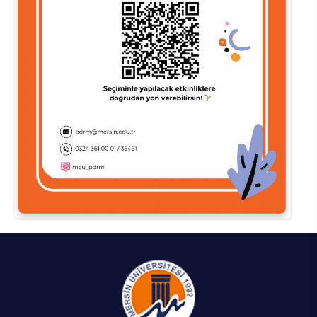
Su Ürünleri Fakültesi
Gıda Araştırmaları Uygulama ve Araştırma Merkezi
Tıp Fakültesi
Göç Araştırmaları Uygulama ve Araştırma Merkezi
Turizm Fakültesi
Görsel İşitsel Yapımlar Uygulama ve Araştırma Merkezi
Hastane
İleri Teknoloji Eğitim Araştırma ve Uygulama Merkezi
İlk Yardım Araştırma ve Uygulama Merkezi
İş Sağlığı ve Güvenliği Uygulama ve Araştırma Merkezi
Kadın Sorunları Uygulama ve Araştırma Merkezi