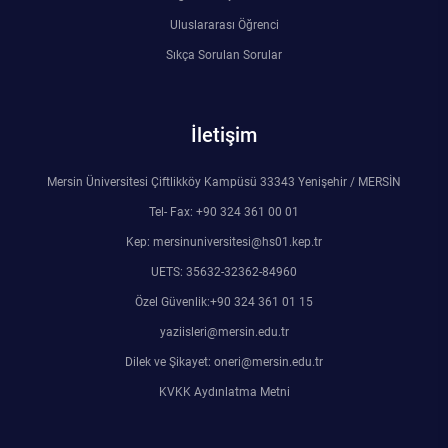
Uluslararası Öğrenci
Sıkça Sorulan Sorular
İletişim
Mersin Üniversitesi Çiftlikköy Kampüsü 33343 Yenişehir / MERSİN
Tel- Fax: +90 324 361 00 01
Kep: mersinuniversitesi@hs01.kep.tr
UETS: 35632-32362-84960
Özel Güvenlik:+90 324 361 01 15
yaziisleri@mersin.edu.tr
Dilek ve Şikayet: oneri@mersin.edu.tr
KVKK Aydınlatma Metni