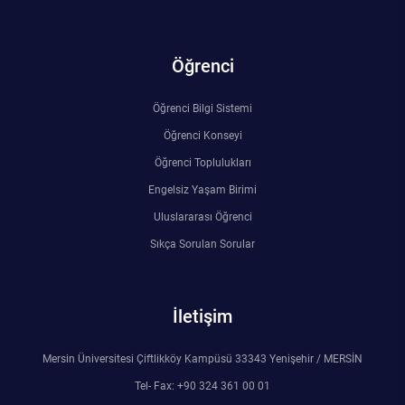
Rehberlik ve Psikolojik Danışmanlık Uygulama ve Araştırma Merkezi
Öğrenci
Restorasyon ve Koruma Merkezi
Öğrenci Bilgi Sistemi
Sürdürülebilir Çevre Uygulama ve Araştırma Merkezi
Öğrenci Konseyi
Sürekli Eğitim Uygulama ve Araştırma Merkezi
Öğrenci Toplulukları
Engelsiz Yaşam Birimi
Turizm Uygulama ve Araştırma Merkezi
Uluslararası Öğrenci
Sıkça Sorulan Sorular
Türkçe Öğretimi Uygulama ve Araştırma Merkezi
Uzaktan Eğitim Uygulama ve Araştırma Merkezi
İletişim
Yörük Kültürü Uygulama ve Araştırma Merkezi
Mersin Üniversitesi Çiftlikköy Kampüsü 33343 Yenişehir / MERSİN
Tel- Fax: +90 324 361 00 01