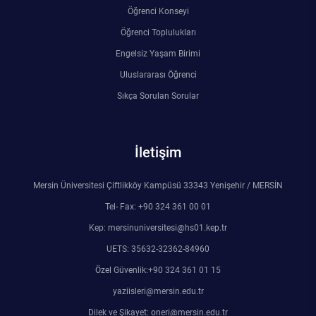
Kalibrasyon Uygulama ve Araştırma Merkezi
Öğrenci Konseyi
Öğrenci Toplulukları
Kariyer Merkezi
Engelsiz Yaşam Birimi
Uluslararası Öğrenci
Kilikia Arkeolojisi Araştırma Merkezi
Sıkça Sorulan Sorular
Kozmetik Temizlik ve Kimyevi Ürünler Üretim Eğitim Uygulama ve Araştırma Merkezi
Nevit Kodallı Oda Müziği Uygulama ve Araştırma Merkezi
İletişim
Nükleer Bilimler Uygulama ve Araştırma Merkezi
Mersin Üniversitesi Çiftlikköy Kampüsü 33343 Yenişehir / MERSİN
Tel- Fax: +90 324 361 00 01
Öğrenme ve Öğretmeyi Geliştirme Uygulama ve Araştırma Merkezi
Kep: mersinuniversitesi@hs01.kep.tr
UETS: 35632-32362-84960
Ölçme ve Değerlendirme Uygulama ve Araştırma Merkezi
Özel Güvenlik:+90 324 361 01 15
yaziisleri@mersin.edu.tr
Özel Yetenekliler Eğitimi Uygulama ve Araştırma Merkezi
Dilek ve Şikayet: oneri@mersin.edu.tr