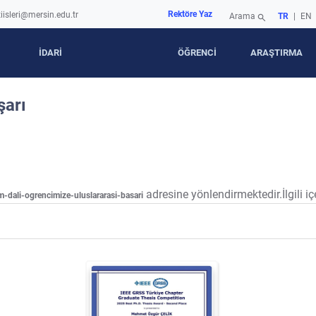
Rektöre Yaz
iisleri@mersin.edu.tr
Arama
TR
|
EN
search
İDARİ
ÖĞRENCİ
ARAŞTIRMA
şarı
adresine yönlendirmektedir.İlgili iç
m-dali-ogrencimize-uluslararasi-basari