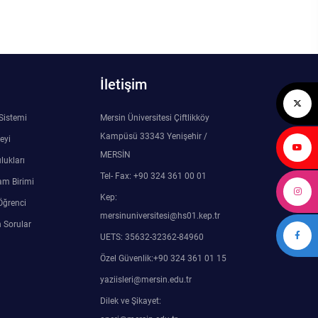
İletişim
 Sistemi
Mersin Üniversitesi Çiftlikköy
Kampüsü 33343 Yenişehir /
eyi
MERSİN
lukları
Tel- Fax: +90 324 361 00 01
am Birimi
Kep:
Öğrenci
mersinuniversitesi@hs01.kep.tr
 Sorular
UETS: 35632-32362-84960
Özel Güvenlik:+90 324 361 01 15
yaziisleri@mersin.edu.tr
Dilek ve Şikayet: