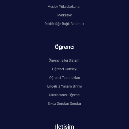
Rehberlik ve Psikolojik Danışmanlık Uygulama ve Araştırma Merkezi
Meslek Yüksekokulları
Merkezler
Restorasyon ve Koruma Merkezi
Rektörlüğe Bağlı Bölümler
Sürdürülebilir Çevre Uygulama ve Araştırma Merkezi
Öğrenci
Sürekli Eğitim Uygulama ve Araştırma Merkezi
Öğrenci Bilgi Sistemi
Turizm Uygulama ve Araştırma Merkezi
Öğrenci Konseyi
Öğrenci Toplulukları
Türkçe Öğretimi Uygulama ve Araştırma Merkezi
Engelsiz Yaşam Birimi
Uzaktan Eğitim Uygulama ve Araştırma Merkezi
Uluslararası Öğrenci
Sıkça Sorulan Sorular
Yörük Kültürü Uygulama ve Araştırma Merkezi
İletişim