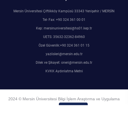
Mersin Üniversitesi Çiftlikköy Kampüsü 33343 Yenişehir / MERSİN
Tel- Fax: +90 324 361 00 01
Kep: mersinuniversitesi@hs01.kep.tr
UETS: 35632-32362-84960
Özel Güvenlik:+90 324 361 01 15
yaziisleri@mersin.edu.tr
Dilek ve Şikayet: oneri@mersin.edu.tr
KVKK Aydınlatma Metni
2024 © Mersin Üniversitesi Bilgi İşlem Araştırma ve Uygulama
Merkezi
Admin Girişi