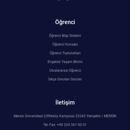
Rehberlik ve Psikolojik Danışmanlık Uygulama ve Araştırma Merkezi
Restorasyon ve Koruma Merkezi
Öğrenci
Sürdürülebilir Çevre Uygulama ve Araştırma Merkezi
Öğrenci Bilgi Sistemi
Öğrenci Konseyi
Sürekli Eğitim Uygulama ve Araştırma Merkezi
Öğrenci Toplulukları
Engelsiz Yaşam Birimi
Turizm Uygulama ve Araştırma Merkezi
Uluslararası Öğrenci
Türkçe Öğretimi Uygulama ve Araştırma Merkezi
Sıkça Sorulan Sorular
Uzaktan Eğitim Uygulama ve Araştırma Merkezi
İletişim
Yörük Kültürü Uygulama ve Araştırma Merkezi
Mersin Üniversitesi Çiftlikköy Kampüsü 33343 Yenişehir / MERSİN
Tel- Fax: +90 324 361 00 01