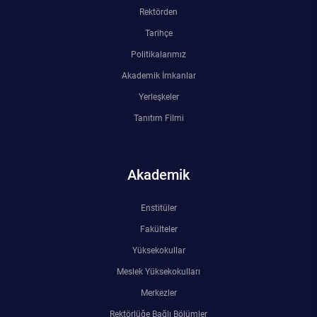
Kalibrasyon Uygulama ve Araştırma Merkezi
Rektörden
Tarihçe
Kariyer Merkezi
Politikalarımız
Akademik İmkanlar
Kilikia Arkeolojisi Araştırma Merkezi
Yerleşkeler
Kozmetik Temizlik ve Kimyevi Ürünler Üretim Eğitim Uygulama ve Araştırma Merkezi
Tanıtım Filmi
Nevit Kodallı Oda Müziği Uygulama ve Araştırma Merkezi
Akademik
Nükleer Bilimler Uygulama ve Araştırma Merkezi
Enstitüler
Öğrenme ve Öğretmeyi Geliştirme Uygulama ve Araştırma Merkezi
Fakülteler
Yüksekokullar
Ölçme ve Değerlendirme Uygulama ve Araştırma Merkezi
Meslek Yüksekokulları
Merkezler
Özel Yetenekliler Eğitimi Uygulama ve Araştırma Merkezi
Rektörlüğe Bağlı Bölümler