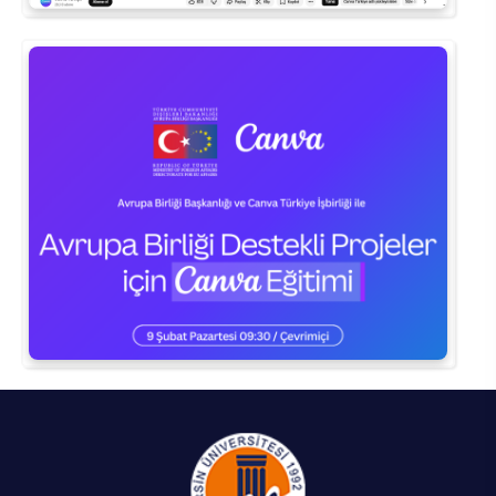
Kalibrasyon Uygulama ve Araştırma Merkezi
Kariyer Merkezi
Kilikia Arkeolojisi Araştırma Merkezi
Kozmetik Temizlik ve Kimyevi Ürünler Üretim Eğitim Uygulama ve Araştırma Merkezi
Nevit Kodallı Oda Müziği Uygulama ve Araştırma Merkezi
Nükleer Bilimler Uygulama ve Araştırma Merkezi
Öğrenme ve Öğretmeyi Geliştirme Uygulama ve Araştırma Merkezi
Ölçme ve Değerlendirme Uygulama ve Araştırma Merkezi
Özel Yetenekliler Eğitimi Uygulama ve Araştırma Merkezi