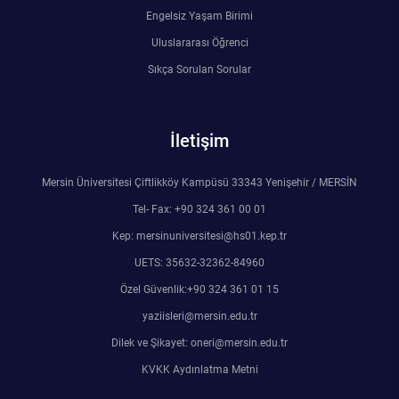
Engelsiz Yaşam Birimi
Uluslararası Öğrenci
Sıkça Sorulan Sorular
İletişim
Mersin Üniversitesi Çiftlikköy Kampüsü 33343 Yenişehir / MERSİN
Tel- Fax: +90 324 361 00 01
Kep: mersinuniversitesi@hs01.kep.tr
UETS: 35632-32362-84960
Özel Güvenlik:+90 324 361 01 15
yaziisleri@mersin.edu.tr
Dilek ve Şikayet: oneri@mersin.edu.tr
KVKK Aydınlatma Metni