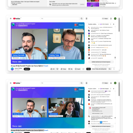
Su Ürünleri Fakültesi
Gıda Araştırmaları Uygulama ve Araştırma Merkezi
Tıp Fakültesi
Göç Araştırmaları Uygulama ve Araştırma Merkezi
Turizm Fakültesi
Görsel İşitsel Yapımlar Uygulama ve Araştırma Merkezi
Hastane
İleri Teknoloji Eğitim Araştırma ve Uygulama Merkezi
İlk Yardım Araştırma ve Uygulama Merkezi
İş Sağlığı ve Güvenliği Uygulama ve Araştırma Merkezi
Kadın Sorunları Uygulama ve Araştırma Merkezi