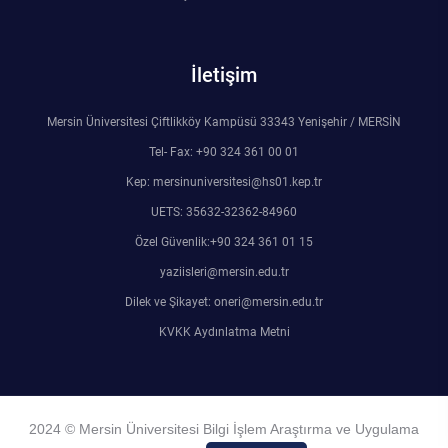
Rehberlik ve Psikolojik Danışmanlık Uygulama ve Araştırma Merkezi
Restorasyon ve Koruma Merkezi
İletişim
Sürdürülebilir Çevre Uygulama ve Araştırma Merkezi
Mersin Üniversitesi Çiftlikköy Kampüsü 33343 Yenişehir / MERSİN
Tel- Fax: +90 324 361 00 01
Sürekli Eğitim Uygulama ve Araştırma Merkezi
Kep: mersinuniversitesi@hs01.kep.tr
UETS: 35632-32362-84960
Turizm Uygulama ve Araştırma Merkezi
Özel Güvenlik:+90 324 361 01 15
yaziisleri@mersin.edu.tr
Türkçe Öğretimi Uygulama ve Araştırma Merkezi
Dilek ve Şikayet: oneri@mersin.edu.tr
Uzaktan Eğitim Uygulama ve Araştırma Merkezi
KVKK Aydınlatma Metni
Yörük Kültürü Uygulama ve Araştırma Merkezi
2024 © Mersin Üniversitesi Bilgi İşlem Araştırma ve Uygulama