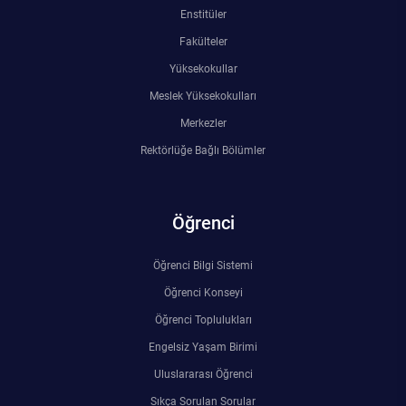
Kalibrasyon Uygulama ve Araştırma Merkezi
Enstitüler
Fakülteler
Kariyer Merkezi
Yüksekokullar
Meslek Yüksekokulları
Kilikia Arkeolojisi Araştırma Merkezi
Merkezler
Kozmetik Temizlik ve Kimyevi Ürünler Üretim Eğitim Uygulama ve Araştırma Merkezi
Rektörlüğe Bağlı Bölümler
Nevit Kodallı Oda Müziği Uygulama ve Araştırma Merkezi
Öğrenci
Nükleer Bilimler Uygulama ve Araştırma Merkezi
Öğrenci Bilgi Sistemi
Öğrenme ve Öğretmeyi Geliştirme Uygulama ve Araştırma Merkezi
Öğrenci Konseyi
Öğrenci Toplulukları
Ölçme ve Değerlendirme Uygulama ve Araştırma Merkezi
Engelsiz Yaşam Birimi
Uluslararası Öğrenci
Özel Yetenekliler Eğitimi Uygulama ve Araştırma Merkezi
Sıkça Sorulan Sorular