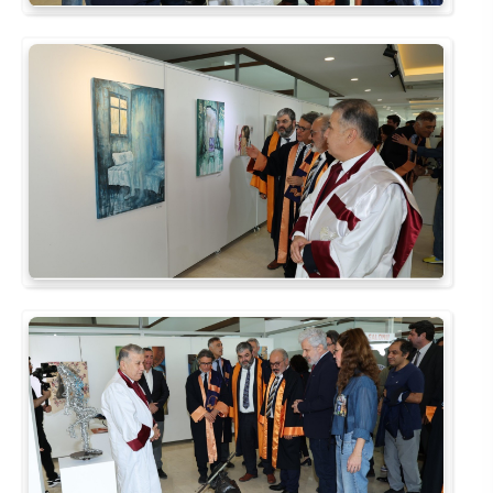
Rehberlik ve Psikolojik Danışmanlık Uygulama ve Araştırma Merkezi
Restorasyon ve Koruma Merkezi
Sürdürülebilir Çevre Uygulama ve Araştırma Merkezi
Sürekli Eğitim Uygulama ve Araştırma Merkezi
Turizm Uygulama ve Araştırma Merkezi
Türkçe Öğretimi Uygulama ve Araştırma Merkezi
Uzaktan Eğitim Uygulama ve Araştırma Merkezi
Yörük Kültürü Uygulama ve Araştırma Merkezi