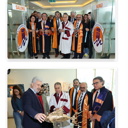
Kalibrasyon Uygulama ve Araştırma Merkezi
Kariyer Merkezi
Kilikia Arkeolojisi Araştırma Merkezi
Kozmetik Temizlik ve Kimyevi Ürünler Üretim Eğitim Uygulama ve Araştırma Merkezi
Nevit Kodallı Oda Müziği Uygulama ve Araştırma Merkezi
Nükleer Bilimler Uygulama ve Araştırma Merkezi
Öğrenme ve Öğretmeyi Geliştirme Uygulama ve Araştırma Merkezi
Ölçme ve Değerlendirme Uygulama ve Araştırma Merkezi
Özel Yetenekliler Eğitimi Uygulama ve Araştırma Merkezi