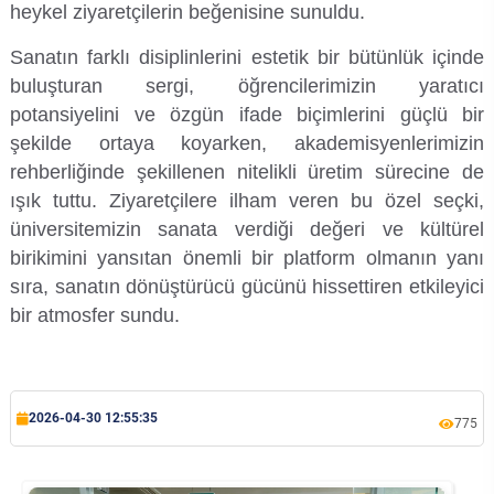
heykel ziyaretçilerin beğenisine sunuldu.
Su Ürünleri Fakültesi
Gıda Araştırmaları Uygulama ve Araştırma Merkezi
Sanatın farklı disiplinlerini estetik bir bütünlük içinde
buluşturan sergi, öğrencilerimizin yaratıcı
Tıp Fakültesi
Göç Araştırmaları Uygulama ve Araştırma Merkezi
potansiyelini ve özgün ifade biçimlerini güçlü bir
şekilde ortaya koyarken, akademisyenlerimizin
Turizm Fakültesi
Görsel İşitsel Yapımlar Uygulama ve Araştırma Merkezi
rehberliğinde şekillenen nitelikli üretim sürecine de
ışık tuttu. Ziyaretçilere ilham veren bu özel seçki,
Hastane
üniversitemizin sanata verdiği değeri ve kültürel
birikimini yansıtan önemli bir platform olmanın yanı
İleri Teknoloji Eğitim Araştırma ve Uygulama Merkezi
sıra, sanatın dönüştürücü gücünü hissettiren etkileyici
bir atmosfer sundu.
İlk Yardım Araştırma ve Uygulama Merkezi
İş Sağlığı ve Güvenliği Uygulama ve Araştırma Merkezi
2026-04-30 12:55:35
775
Kadın Sorunları Uygulama ve Araştırma Merkezi