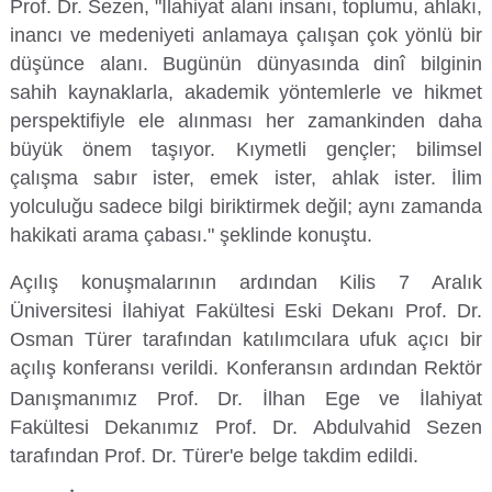
Prof. Dr. Sezen, "İlahiyat alanı insanı, toplumu, ahlakı,
Kalibrasyon Uygulama ve Araştırma Merkezi
inancı ve medeniyeti anlamaya çalışan çok yönlü bir
düşünce alanı. Bugünün dünyasında dinî bilginin
Kariyer Merkezi
sahih kaynaklarla, akademik yöntemlerle ve hikmet
perspektifiyle ele alınması her zamankinden daha
Kilikia Arkeolojisi Araştırma Merkezi
büyük önem taşıyor. Kıymetli gençler; bilimsel
Kozmetik Temizlik ve Kimyevi Ürünler Üretim Eğitim Uygulama ve Araştırma Merkezi
çalışma sabır ister, emek ister, ahlak ister. İlim
yolculuğu sadece bilgi biriktirmek değil; aynı zamanda
hakikati arama çabası."
Nevit Kodallı Oda Müziği Uygulama ve Araştırma Merkezi
şeklinde konuştu.
Açılış konuşmalarının ardından Kilis 7 Aralık
Nükleer Bilimler Uygulama ve Araştırma Merkezi
Üniversitesi İlahiyat Fakültesi Eski Dekanı Prof. Dr.
Osman Türer tarafından katılımcılara ufuk açıcı bir
Öğrenme ve Öğretmeyi Geliştirme Uygulama ve Araştırma Merkezi
açılış konferansı verildi
. Konferansın ardından Rektör
Danışmanımız Prof. Dr. İlhan Ege ve İlahiyat
Ölçme ve Değerlendirme Uygulama ve Araştırma Merkezi
Fakültesi Dekanımız Prof. Dr. Abdulvahid Sezen
tarafından Prof. Dr. Türer'e belge takdim edildi.
Özel Yetenekliler Eğitimi Uygulama ve Araştırma Merkezi