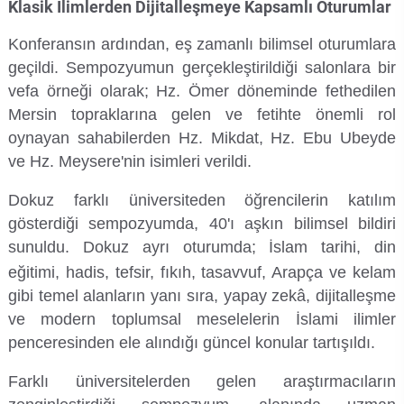
Klasik İlimlerden Dijitalleşmeye Kapsamlı Oturumlar
Rehberlik ve Psikolojik Danışmanlık Uygulama ve Araştırma Merkezi
Konferansın ardından, eş zamanlı bilimsel oturumlara
Restorasyon ve Koruma Merkezi
geçildi. Sempozyumun gerçekleştirildiği salonlara bir
vefa örneği olarak; Hz. Ömer döneminde fethedilen
Sürdürülebilir Çevre Uygulama ve Araştırma Merkezi
Mersin topraklarına gelen ve fetihte önemli rol
oynayan sahabilerden Hz. Mikdat, Hz. Ebu Ubeyde
Sürekli Eğitim Uygulama ve Araştırma Merkezi
ve Hz. Meysere'nin isimleri verildi
.
Dokuz farklı üniversiteden öğrencilerin katılım
Turizm Uygulama ve Araştırma Merkezi
gösterdiği sempozyumda, 40'ı aşkın bilimsel bildiri
sunuldu
. Dokuz ayrı oturumda; İslam tarihi, din
Türkçe Öğretimi Uygulama ve Araştırma Merkezi
eğitimi, hadis, tefsir, fıkıh, tasavvuf, Arapça ve kelam
Uzaktan Eğitim Uygulama ve Araştırma Merkezi
gibi temel alanların yanı sıra, yapay zekâ, dijitalleşme
ve modern toplumsal meselelerin İslami ilimler
Yörük Kültürü Uygulama ve Araştırma Merkezi
penceresinden ele alındığı güncel konular tartışıldı
.
Farklı üniversitelerden gelen araştırmacıların