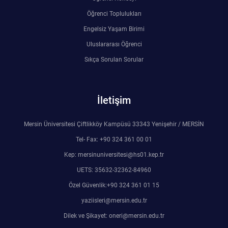
Öğrenci Toplulukları
Engelsiz Yaşam Birimi
Uluslararası Öğrenci
Sıkça Sorulan Sorular
İletişim
Mersin Üniversitesi Çiftlikköy Kampüsü 33343 Yenişehir / MERSİN
Tel- Fax: +90 324 361 00 01
Kep: mersinuniversitesi@hs01.kep.tr
UETS: 35632-32362-84960
Özel Güvenlik:+90 324 361 01 15
yaziisleri@mersin.edu.tr
Dilek ve Şikayet: oneri@mersin.edu.tr