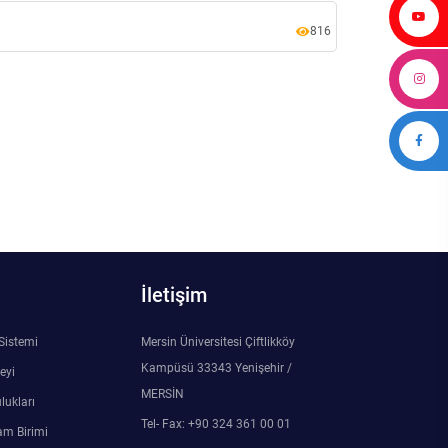
816
İletişim
 Sistemi
Mersin Üniversitesi Çiftlikköy
Kampüsü 33343 Yenişehir /
eyi
MERSİN
lukları
Tel- Fax: +90 324 361 00 01
am Birimi