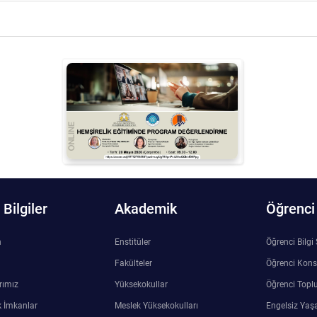
Bilgiler
Akademik
Öğrenci
n
Enstitüler
Öğrenci Bilgi
Fakülteler
Öğrenci Kons
rımız
Yüksekokullar
Öğrenci Toplu
 İmkanlar
Meslek Yüksekokulları
Engelsiz Yaş