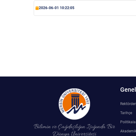
2026-06-01 10:22:05
Su Ürünleri Fakültesi
Gıda Araştırmaları Uygulama ve Araştırma Merkezi
Tıp Fakültesi
Göç Araştırmaları Uygulama ve Araştırma Merkezi
Turizm Fakültesi
Görsel İşitsel Yapımlar Uygulama ve Araştırma Merkezi
Hastane
İleri Teknoloji Eğitim Araştırma ve Uygulama Merkezi
Genel 
İlk Yardım Araştırma ve Uygulama Merkezi
Rektörde
İş Sağlığı ve Güvenliği Uygulama ve Araştırma Merkezi
Tarihçe
Politikala
Kadın Sorunları Uygulama ve Araştırma Merkezi
Bilimin ve Çağdaşlığın Işığında Bir
Akademik
Dünya Üniversitesi