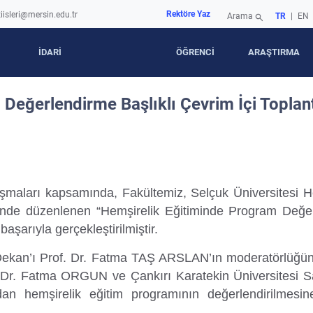
Rektöre Yaz
iisleri@mersin.edu.tr
Arama
TR
|
EN
search
İDARİ
ÖĞRENCİ
ARAŞTIRMA
eğerlendirme Başlıklı Çevrim İçi Toplantı
ışmaları kapsamında, Fakültemiz, Selçuk Üniversitesi 
liğinde düzenlenen “Hemşirelik Eğitiminde Program Değe
aşarıyla gerçekleştirilmiştir.
i Dekan’ı Prof. Dr. Fatma TAŞ ARSLAN’ın moderatörlüğün
 Dr. Fatma ORGUN ve Çankırı Karatekin Üniversitesi Sağ
hemşirelik eğitim programının değerlendirilmesine