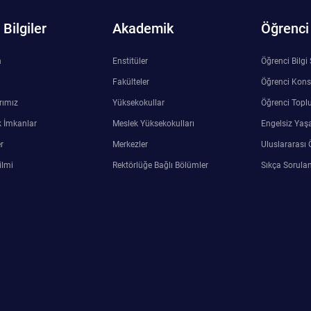
Bilgiler
Akademik
Öğrenci
n
Enstitüler
Öğrenci Bilgi
Fakülteler
Öğrenci Kons
rımız
Yüksekokullar
Öğrenci Toplu
 İmkanlar
Meslek Yüksekokulları
Engelsiz Yaş
r
Merkezler
Uluslararası 
ilmi
Rektörlüğe Bağlı Bölümler
Sıkça Sorulan