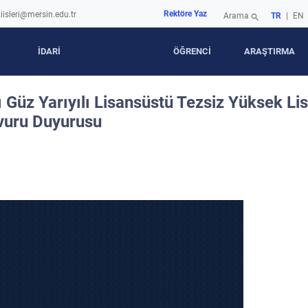
Rektöre Yaz
iisleri@mersin.edu.tr
Arama
TR
|
EN
search
İDARİ
ÖĞRENCİ
ARAŞTIRMA
 Güz Yarıyılı Lisansüstü Tezsiz Yüksek Li
şvuru Duyurusu