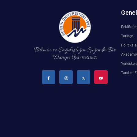
Su Ürünleri Fakültesi
Genel 
Gıda Araştırmaları Uygulama ve Araştırma Merkezi
Tıp Fakültesi
Rektörde
Göç Araştırmaları Uygulama ve Araştırma Merkezi
Tarihçe
Turizm Fakültesi
Politikala
Görsel İşitsel Yapımlar Uygulama ve Araştırma Merkezi
Bilimin ve Çağdaşlığın Işığında Bir
Akademik
Dünya Üniversitesi
Hastane
Yerleşkele
Tanıtım F
İleri Teknoloji Eğitim Araştırma ve Uygulama Merkezi
İlk Yardım Araştırma ve Uygulama Merkezi
İş Sağlığı ve Güvenliği Uygulama ve Araştırma Merkezi
Kadın Sorunları Uygulama ve Araştırma Merkezi