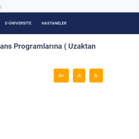
|
E-ÜNİVERSİTE
HASTANELER
sans Programlarına ( Uzaktan
A+
A
A-