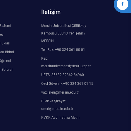
İletişim
 Sistemi
Mersin Üniversitesi Çiftlikköy
Kampüsü 33343 Yenişehir /
eyi
MERSİN
lukları
Tel- Fax: +90 324 361 00 01
am Birimi
Kep:
Öğrenci
mersinuniversitesi@hs01.kep.tr
 Sorular
UETS: 35632-32362-84960
Özel Güvenlik:+90 324 361 01 15
yaziisleri@mersin.edu.tr
Dilek ve Şikayet:
oneri@mersin.edu.tr
KVKK Aydınlatma Metni