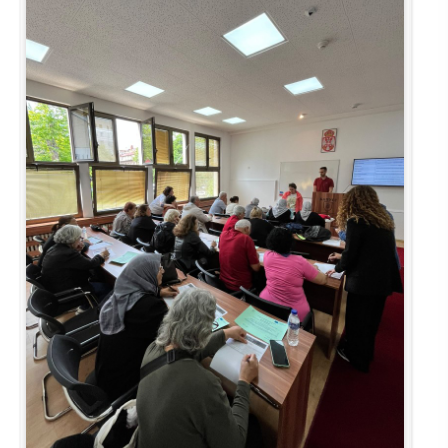
Kalibrasyon Uygulama ve Araştırma Merkezi
Kariyer Merkezi
Kilikia Arkeolojisi Araştırma Merkezi
Kozmetik Temizlik ve Kimyevi Ürünler Üretim Eğitim Uygulama ve Araştırma Merkezi
Nevit Kodallı Oda Müziği Uygulama ve Araştırma Merkezi
Nükleer Bilimler Uygulama ve Araştırma Merkezi
Öğrenme ve Öğretmeyi Geliştirme Uygulama ve Araştırma Merkezi
Ölçme ve Değerlendirme Uygulama ve Araştırma Merkezi
Özel Yetenekliler Eğitimi Uygulama ve Araştırma Merkezi