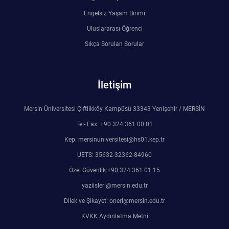
Engelsiz Yaşam Birimi
Uluslararası Öğrenci
Sıkça Sorulan Sorular
İletişim
Mersin Üniversitesi Çiftlikköy Kampüsü 33343 Yenişehir / MERSİN
Tel- Fax: +90 324 361 00 01
Kep: mersinuniversitesi@hs01.kep.tr
UETS: 35632-32362-84960
Özel Güvenlik:+90 324 361 01 15
yaziisleri@mersin.edu.tr
Dilek ve Şikayet: oneri@mersin.edu.tr
KVKK Aydınlatma Metni