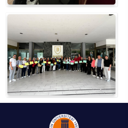
Rehberlik ve Psikolojik Danışmanlık Uygulama ve Araştırma Merkezi
Restorasyon ve Koruma Merkezi
Sürdürülebilir Çevre Uygulama ve Araştırma Merkezi
Sürekli Eğitim Uygulama ve Araştırma Merkezi
Turizm Uygulama ve Araştırma Merkezi
Türkçe Öğretimi Uygulama ve Araştırma Merkezi
Uzaktan Eğitim Uygulama ve Araştırma Merkezi
Yörük Kültürü Uygulama ve Araştırma Merkezi