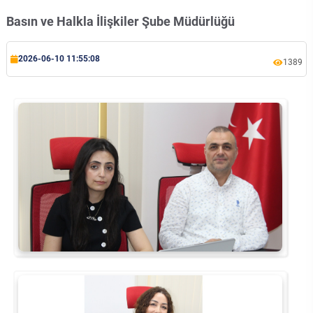
Rehberlik ve Psikolojik Danışmanlık Uygulama ve Araştırma Merkezi
Basın ve Halkla İlişkiler Şube Müdürlüğü
Restorasyon ve Koruma Merkezi
2026-06-10 11:55:08
1389
Sürdürülebilir Çevre Uygulama ve Araştırma Merkezi
Sürekli Eğitim Uygulama ve Araştırma Merkezi
Turizm Uygulama ve Araştırma Merkezi
Türkçe Öğretimi Uygulama ve Araştırma Merkezi
Uzaktan Eğitim Uygulama ve Araştırma Merkezi
Yörük Kültürü Uygulama ve Araştırma Merkezi