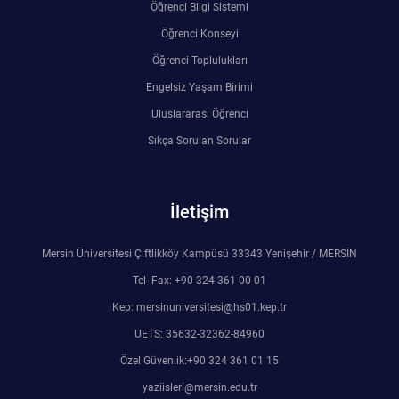
Öğrenci Bilgi Sistemi
Öğrenci Konseyi
Öğrenci Toplulukları
Engelsiz Yaşam Birimi
Uluslararası Öğrenci
Sıkça Sorulan Sorular
İletişim
Mersin Üniversitesi Çiftlikköy Kampüsü 33343 Yenişehir / MERSİN
Tel- Fax: +90 324 361 00 01
Kep: mersinuniversitesi@hs01.kep.tr
UETS: 35632-32362-84960
Özel Güvenlik:+90 324 361 01 15
yaziisleri@mersin.edu.tr