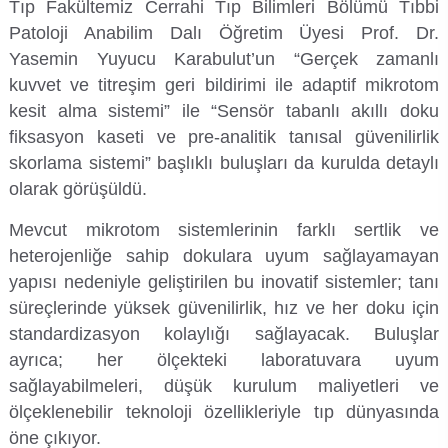
Tıp Fakültemiz Cerrahi Tıp Bilimleri Bölümü Tıbbi
Kalibrasyon Uygulama ve Araştırma Merkezi
Patoloji Anabilim Dalı Öğretim Üyesi Prof. Dr.
Yasemin Yuyucu Karabulut’un “Gerçek zamanlı
Kariyer Merkezi
kuvvet ve titreşim geri bildirimi ile adaptif mikrotom
kesit alma sistemi” ile “Sensör tabanlı akıllı doku
Kilikia Arkeolojisi Araştırma Merkezi
fiksasyon kaseti ve pre-analitik tanısal güvenilirlik
Kozmetik Temizlik ve Kimyevi Ürünler Üretim Eğitim Uygulama ve Araştırma Merkezi
skorlama sistemi” başlıklı buluşları da kurulda detaylı
olarak görüşüldü.
Nevit Kodallı Oda Müziği Uygulama ve Araştırma Merkezi
Mevcut mikrotom sistemlerinin farklı sertlik ve
heterojenliğe sahip dokulara uyum sağlayamayan
Nükleer Bilimler Uygulama ve Araştırma Merkezi
yapısı nedeniyle geliştirilen bu inovatif sistemler; tanı
süreçlerinde yüksek güvenilirlik, hız ve her doku için
Öğrenme ve Öğretmeyi Geliştirme Uygulama ve Araştırma Merkezi
standardizasyon kolaylığı sağlayacak. Buluşlar
ayrıca; her ölçekteki laboratuvara uyum
Ölçme ve Değerlendirme Uygulama ve Araştırma Merkezi
sağlayabilmeleri, düşük kurulum maliyetleri ve
ölçeklenebilir teknoloji özellikleriyle tıp dünyasında
Özel Yetenekliler Eğitimi Uygulama ve Araştırma Merkezi
öne çıkıyor.