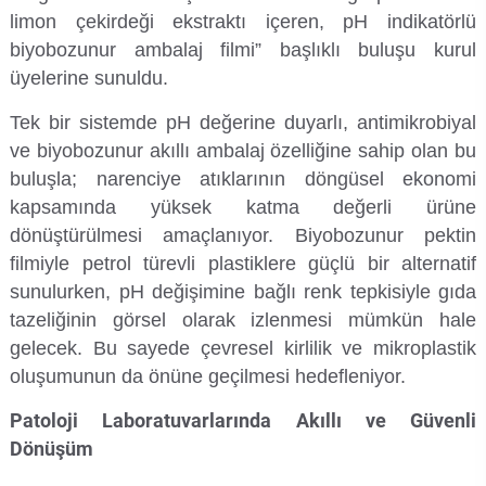
limon çekirdeği ekstraktı içeren, pH indikatörlü
Su Ürünleri Fakültesi
biyobozunur ambalaj filmi” başlıklı buluşu kurul
Gıda Araştırmaları Uygulama ve Araştırma Merkezi
üyelerine sunuldu.
Tıp Fakültesi
Göç Araştırmaları Uygulama ve Araştırma Merkezi
Tek bir sistemde pH değerine duyarlı, antimikrobiyal
Turizm Fakültesi
ve biyobozunur akıllı ambalaj özelliğine sahip olan bu
Görsel İşitsel Yapımlar Uygulama ve Araştırma Merkezi
buluşla; narenciye atıklarının döngüsel ekonomi
kapsamında yüksek katma değerli ürüne
Hastane
dönüştürülmesi amaçlanıyor. Biyobozunur pektin
filmiyle petrol türevli plastiklere güçlü bir alternatif
İleri Teknoloji Eğitim Araştırma ve Uygulama Merkezi
sunulurken, pH değişimine bağlı renk tepkisiyle gıda
tazeliğinin görsel olarak izlenmesi mümkün hale
İlk Yardım Araştırma ve Uygulama Merkezi
gelecek. Bu sayede çevresel kirlilik ve mikroplastik
oluşumunun da önüne geçilmesi hedefleniyor.
İş Sağlığı ve Güvenliği Uygulama ve Araştırma Merkezi
Patoloji Laboratuvarlarında Akıllı ve Güvenli
Kadın Sorunları Uygulama ve Araştırma Merkezi
Dönüşüm