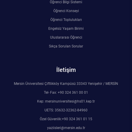
Öğrenci Bilgi Sistemi
Öğrenci Konseyi
Öğrenci Toplulukları
Engelsiz Yaşam Birimi
Uluslararası Öğrenci
Sıkça Sorulan Sorular
İletişim
Mersin Üniversitesi Çiftlikköy Kampüsü 33343 Yenişehir / MERSİN
Tel- Fax: +90 324 361 00 01
Kep: mersinuniversitesi@hs01.kep.tr
UETS: 35632-32362-84960
Özel Güvenlik:+90 324 361 01 15
yaziisleri@mersin.edu.tr