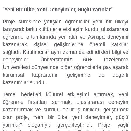
Rehberlik ve Psikolojik Danışmanlık Uygulama ve Araştırma Merkezi
"Yeni Bir Ülke, Yeni Deneyimler, Güçlü Yarınlar"
Restorasyon ve Koruma Merkezi
Proje süresince yetişkin öğreniciler yeni bir ülkeyi
tanıyarak farklı kültürlerle etkileşim kurdu, uluslararası
Sürdürülebilir Çevre Uygulama ve Araştırma Merkezi
öğrenme ortamlarında yer aldı ve Avrupa deneyimi
kazanarak kişisel gelişimlerine önemli katkılar
Sürekli Eğitim Uygulama ve Araştırma Merkezi
sağladı. Katılımcılar aynı zamanda edindikleri bilgi ve
deneyimleri Üniversitemiz 60+ Tazelenme
Turizm Uygulama ve Araştırma Merkezi
Üniversitesi bünyesinde diğer öğrencilerle paylaşarak
kurumsal kapasitenin gelişimine de değerli
Türkçe Öğretimi Uygulama ve Araştırma Merkezi
kazanımlar sundu.
Temel hedefleri kültürel etkileşimi artırmak, yeni
Uzaktan Eğitim Uygulama ve Araştırma Merkezi
öğrenme fırsatları sunmak, uluslararası deneyim
kazandırmak ve sürdürülebilir iş birlikleri geliştirmek
Yörük Kültürü Uygulama ve Araştırma Merkezi
olan proje, "Yeni bir ülke, yeni deneyimler, güçlü
yarınlar" sloganıyla gerçekleştirildi. Proje, yaşlı