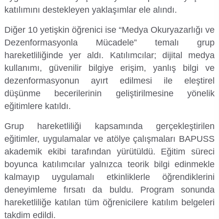
Kalibrasyon Uygulama ve Araştırma Merkezi
katılımını destekleyen yaklaşımlar ele alındı.
Diğer 10 yetişkin öğrenici ise “Medya Okuryazarlığı ve
Kariyer Merkezi
Dezenformasyonla Mücadele” temalı grup
Kilikia Arkeolojisi Araştırma Merkezi
hareketliliğinde yer aldı. Katılımcılar; dijital medya
kullanımı, güvenilir bilgiye erişim, yanlış bilgi ve
Kozmetik Temizlik ve Kimyevi Ürünler Üretim Eğitim Uygulama ve Araştırma Merkezi
dezenformasyonun ayırt edilmesi ile eleştirel
düşünme becerilerinin geliştirilmesine yönelik
Nevit Kodallı Oda Müziği Uygulama ve Araştırma Merkezi
eğitimlere katıldı.
Grup hareketliliği kapsamında gerçekleştirilen
Nükleer Bilimler Uygulama ve Araştırma Merkezi
eğitimler, uygulamalar ve atölye çalışmaları BAPUSS
akademik ekibi tarafından yürütüldü. Eğitim süreci
Öğrenme ve Öğretmeyi Geliştirme Uygulama ve Araştırma Merkezi
boyunca katılımcılar yalnızca teorik bilgi edinmekle
kalmayıp uygulamalı etkinliklerle öğrendiklerini
Ölçme ve Değerlendirme Uygulama ve Araştırma Merkezi
deneyimleme fırsatı da buldu. Program sonunda
hareketliliğe katılan tüm öğrenicilere katılım belgeleri
Özel Yetenekliler Eğitimi Uygulama ve Araştırma Merkezi
takdim edildi.