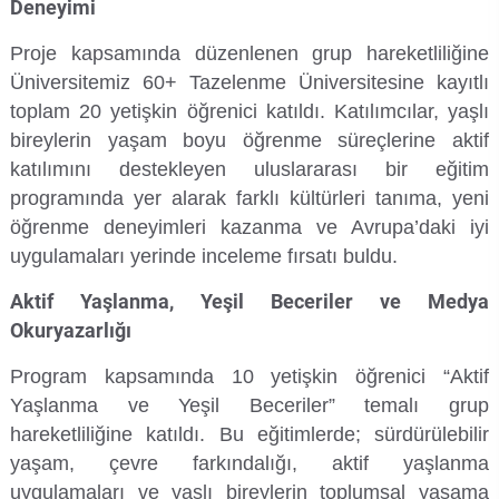
Deneyimi
Su Ürünleri Fakültesi
Proje kapsamında düzenlenen grup hareketliliğine
Gıda Araştırmaları Uygulama ve Araştırma Merkezi
Üniversitemiz 60+ Tazelenme Üniversitesine kayıtlı
Tıp Fakültesi
toplam 20 yetişkin öğrenici katıldı. Katılımcılar, yaşlı
Göç Araştırmaları Uygulama ve Araştırma Merkezi
bireylerin yaşam boyu öğrenme süreçlerine aktif
Turizm Fakültesi
katılımını destekleyen uluslararası bir eğitim
Görsel İşitsel Yapımlar Uygulama ve Araştırma Merkezi
programında yer alarak farklı kültürleri tanıma, yeni
Hastane
öğrenme deneyimleri kazanma ve Avrupa’daki iyi
uygulamaları yerinde inceleme fırsatı buldu.
İleri Teknoloji Eğitim Araştırma ve Uygulama Merkezi
Aktif Yaşlanma, Yeşil Beceriler ve Medya
Okuryazarlığı
İlk Yardım Araştırma ve Uygulama Merkezi
Program kapsamında 10 yetişkin öğrenici “Aktif
İş Sağlığı ve Güvenliği Uygulama ve Araştırma Merkezi
Yaşlanma ve Yeşil Beceriler” temalı grup
hareketliliğine katıldı. Bu eğitimlerde; sürdürülebilir
Kadın Sorunları Uygulama ve Araştırma Merkezi
yaşam, çevre farkındalığı, aktif yaşlanma
uygulamaları ve yaşlı bireylerin toplumsal yaşama