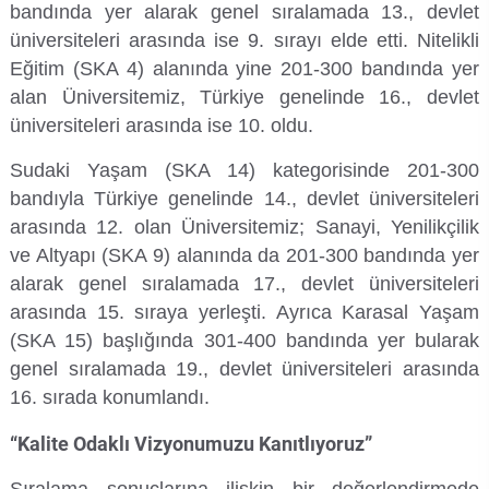
bandında yer alarak genel sıralamada 13., devlet
Su Ürünleri Fakültesi
üniversiteleri arasında ise 9. sırayı elde etti. Nitelikli
Gıda Araştırmaları Uygulama ve Araştırma Merkezi
Eğitim (SKA 4) alanında yine 201-300 bandında yer
Tıp Fakültesi
alan Üniversitemiz, Türkiye genelinde 16., devlet
Göç Araştırmaları Uygulama ve Araştırma Merkezi
üniversiteleri arasında ise 10. oldu.
Turizm Fakültesi
Görsel İşitsel Yapımlar Uygulama ve Araştırma Merkezi
Sudaki Yaşam (SKA 14) kategorisinde 201-300
bandıyla Türkiye genelinde 14., devlet üniversiteleri
Hastane
arasında 12. olan Üniversitemiz; Sanayi, Yenilikçilik
ve Altyapı (SKA 9) alanında da 201-300 bandında yer
İleri Teknoloji Eğitim Araştırma ve Uygulama Merkezi
alarak genel sıralamada 17., devlet üniversiteleri
arasında 15. sıraya yerleşti. Ayrıca Karasal Yaşam
İlk Yardım Araştırma ve Uygulama Merkezi
(SKA 15) başlığında 301-400 bandında yer bularak
genel sıralamada 19., devlet üniversiteleri arasında
İş Sağlığı ve Güvenliği Uygulama ve Araştırma Merkezi
16. sırada konumlandı.
“Kalite Odaklı Vizyonumuzu Kanıtlıyoruz”
Kadın Sorunları Uygulama ve Araştırma Merkezi