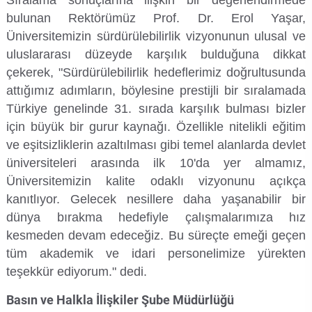
Sıralama sonuçlarına ilişkin bir değerlendirmede
Kalibrasyon Uygulama ve Araştırma Merkezi
bulunan Rektörümüz Prof. Dr. Erol Yaşar,
Üniversitemizin sürdürülebilirlik vizyonunun ulusal ve
Kariyer Merkezi
uluslararası düzeyde karşılık bulduğuna dikkat
çekerek, "Sürdürülebilirlik hedeflerimiz doğrultusunda
Kilikia Arkeolojisi Araştırma Merkezi
attığımız adımların, böylesine prestijli bir sıralamada
Türkiye genelinde 31. sırada karşılık bulması bizler
Kozmetik Temizlik ve Kimyevi Ürünler Üretim Eğitim Uygulama ve Araştırma Merkezi
için büyük bir gurur kaynağı. Özellikle nitelikli eğitim
ve eşitsizliklerin azaltılması gibi temel alanlarda devlet
Nevit Kodallı Oda Müziği Uygulama ve Araştırma Merkezi
üniversiteleri arasında ilk 10'da yer almamız,
Üniversitemizin kalite odaklı vizyonunu açıkça
Nükleer Bilimler Uygulama ve Araştırma Merkezi
kanıtlıyor. Gelecek nesillere daha yaşanabilir bir
dünya bırakma hedefiyle çalışmalarımıza hız
Öğrenme ve Öğretmeyi Geliştirme Uygulama ve Araştırma Merkezi
kesmeden devam edeceğiz. Bu süreçte emeği geçen
tüm akademik ve idari personelimize yürekten
Ölçme ve Değerlendirme Uygulama ve Araştırma Merkezi
teşekkür ediyorum." dedi.
Özel Yetenekliler Eğitimi Uygulama ve Araştırma Merkezi
Basın ve Halkla İlişkiler Şube Müdürlüğü