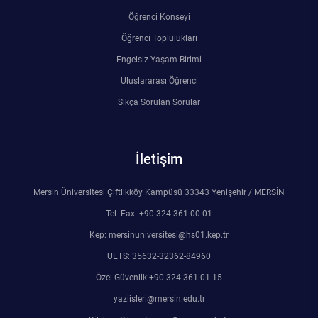
Öğrenci Konseyi
Öğrenci Toplulukları
Engelsiz Yaşam Birimi
Uluslararası Öğrenci
Sıkça Sorulan Sorular
İletişim
Mersin Üniversitesi Çiftlikköy Kampüsü 33343 Yenişehir / MERSİN
Tel- Fax: +90 324 361 00 01
Kep: mersinuniversitesi@hs01.kep.tr
UETS: 35632-32362-84960
Özel Güvenlik:+90 324 361 01 15
yaziisleri@mersin.edu.tr