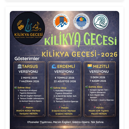
Su Ürünleri Fakültesi
Gıda Araştırmaları Uygulama ve Araştırma Merkezi
Tıp Fakültesi
Göç Araştırmaları Uygulama ve Araştırma Merkezi
Turizm Fakültesi
Görsel İşitsel Yapımlar Uygulama ve Araştırma Merkezi
Hastane
İleri Teknoloji Eğitim Araştırma ve Uygulama Merkezi
İlk Yardım Araştırma ve Uygulama Merkezi
İş Sağlığı ve Güvenliği Uygulama ve Araştırma Merkezi
Kadın Sorunları Uygulama ve Araştırma Merkezi