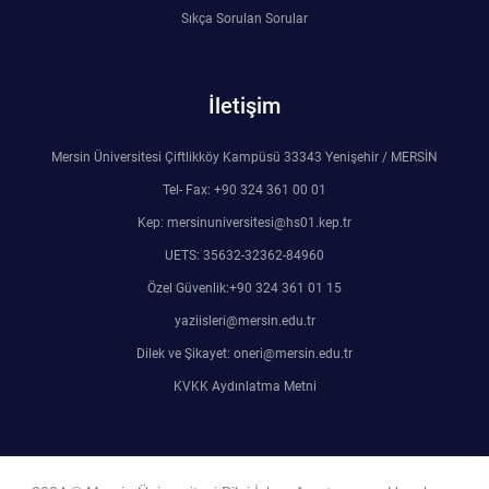
Sıkça Sorulan Sorular
İletişim
Mersin Üniversitesi Çiftlikköy Kampüsü 33343 Yenişehir / MERSİN
Tel- Fax: +90 324 361 00 01
Kep: mersinuniversitesi@hs01.kep.tr
UETS: 35632-32362-84960
Özel Güvenlik:+90 324 361 01 15
yaziisleri@mersin.edu.tr
Dilek ve Şikayet: oneri@mersin.edu.tr
KVKK Aydınlatma Metni