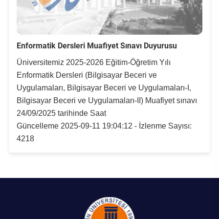
Su Ürünleri Fakültesi
Gıda Araştırmaları Uygulama ve Araştırma Merkezi
Tıp Fakültesi
Enformatik Dersleri Muafiyet Sınavı Duyurusu
Göç Araştırmaları Uygulama ve Araştırma Merkezi
Üniversitemiz 2025-2026 Eğitim-Öğretim Yılı
Turizm Fakültesi
Görsel İşitsel Yapımlar Uygulama ve Araştırma Merkezi
Enformatik Dersleri (Bilgisayar Beceri ve
Uygulamaları, Bilgisayar Beceri ve Uygulamaları-I,
Hastane
Bilgisayar Beceri ve Uygulamaları-II) Muafiyet sınavı
24/09/2025 tarihinde Saat
İleri Teknoloji Eğitim Araştırma ve Uygulama Merkezi
Güncelleme 2025-09-11 19:04:12 - İzlenme Sayısı:
4218
İlk Yardım Araştırma ve Uygulama Merkezi
İş Sağlığı ve Güvenliği Uygulama ve Araştırma Merkezi
Kadın Sorunları Uygulama ve Araştırma Merkezi