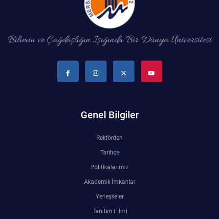
Kalibrasyon Uygulama ve Araştırma Merkezi
Kariyer Merkezi
Bilimin ve Çağdaşlığın Işığında Bir Dünya Üniversitesi
Kilikia Arkeolojisi Araştırma Merkezi
Kozmetik Temizlik ve Kimyevi Ürünler Üretim Eğitim Uygulama ve Araştırma Merkezi
Nevit Kodallı Oda Müziği Uygulama ve Araştırma Merkezi
Genel Bilgiler
Nükleer Bilimler Uygulama ve Araştırma Merkezi
Rektörden
Öğrenme ve Öğretmeyi Geliştirme Uygulama ve Araştırma Merkezi
Tarihçe
Politikalarımız
Ölçme ve Değerlendirme Uygulama ve Araştırma Merkezi
Akademik İmkanlar
Yerleşkeler
Özel Yetenekliler Eğitimi Uygulama ve Araştırma Merkezi
Tanıtım Filmi