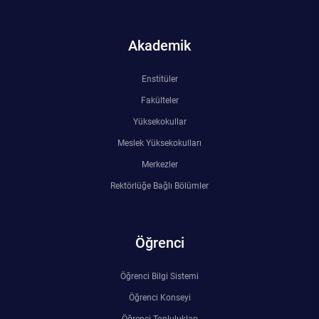
Rehberlik ve Psikolojik Danışmanlık Uygulama ve Araştırma Merkezi
Akademik
Restorasyon ve Koruma Merkezi
Enstitüler
Sürdürülebilir Çevre Uygulama ve Araştırma Merkezi
Fakülteler
Sürekli Eğitim Uygulama ve Araştırma Merkezi
Yüksekokullar
Meslek Yüksekokulları
Turizm Uygulama ve Araştırma Merkezi
Merkezler
Rektörlüğe Bağlı Bölümler
Türkçe Öğretimi Uygulama ve Araştırma Merkezi
Uzaktan Eğitim Uygulama ve Araştırma Merkezi
Öğrenci
Yörük Kültürü Uygulama ve Araştırma Merkezi
Öğrenci Bilgi Sistemi
Öğrenci Konseyi