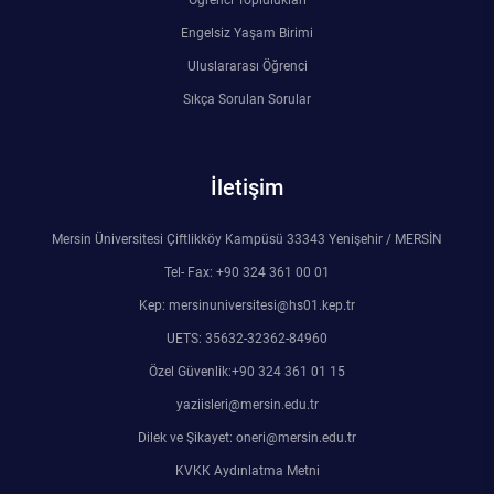
Öğrenci Toplulukları
Engelsiz Yaşam Birimi
Uluslararası Öğrenci
Sıkça Sorulan Sorular
İletişim
Mersin Üniversitesi Çiftlikköy Kampüsü 33343 Yenişehir / MERSİN
Tel- Fax: +90 324 361 00 01
Kep: mersinuniversitesi@hs01.kep.tr
UETS: 35632-32362-84960
Özel Güvenlik:+90 324 361 01 15
yaziisleri@mersin.edu.tr
Dilek ve Şikayet: oneri@mersin.edu.tr
KVKK Aydınlatma Metni