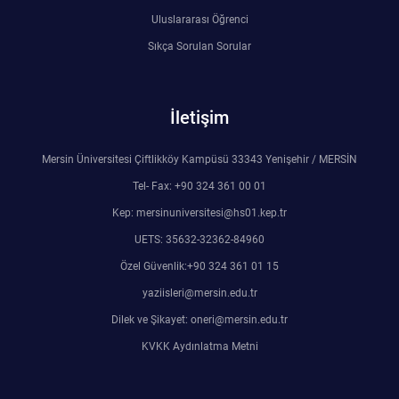
Kalibrasyon Uygulama ve Araştırma Merkezi
Uluslararası Öğrenci
Sıkça Sorulan Sorular
Kariyer Merkezi
Kilikia Arkeolojisi Araştırma Merkezi
İletişim
Kozmetik Temizlik ve Kimyevi Ürünler Üretim Eğitim Uygulama ve Araştırma Merkezi
Mersin Üniversitesi Çiftlikköy Kampüsü 33343 Yenişehir / MERSİN
Tel- Fax: +90 324 361 00 01
Nevit Kodallı Oda Müziği Uygulama ve Araştırma Merkezi
Kep: mersinuniversitesi@hs01.kep.tr
Nükleer Bilimler Uygulama ve Araştırma Merkezi
UETS: 35632-32362-84960
Özel Güvenlik:+90 324 361 01 15
Öğrenme ve Öğretmeyi Geliştirme Uygulama ve Araştırma Merkezi
yaziisleri@mersin.edu.tr
Dilek ve Şikayet: oneri@mersin.edu.tr
Ölçme ve Değerlendirme Uygulama ve Araştırma Merkezi
KVKK Aydınlatma Metni
Özel Yetenekliler Eğitimi Uygulama ve Araştırma Merkezi