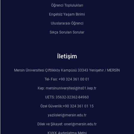
Rehberlik ve Psikolojik Danışmanlık Uygulama ve Araştırma Merkezi
Öğrenci Toplulukları
Engelsiz Yaşam Birimi
Restorasyon ve Koruma Merkezi
Uluslararası Öğrenci
Sıkça Sorulan Sorular
Sürdürülebilir Çevre Uygulama ve Araştırma Merkezi
Sürekli Eğitim Uygulama ve Araştırma Merkezi
İletişim
Turizm Uygulama ve Araştırma Merkezi
Mersin Üniversitesi Çiftlikköy Kampüsü 33343 Yenişehir / MERSİN
Tel- Fax: +90 324 361 00 01
Türkçe Öğretimi Uygulama ve Araştırma Merkezi
Kep: mersinuniversitesi@hs01.kep.tr
Uzaktan Eğitim Uygulama ve Araştırma Merkezi
UETS: 35632-32362-84960
Özel Güvenlik:+90 324 361 01 15
Yörük Kültürü Uygulama ve Araştırma Merkezi
yaziisleri@mersin.edu.tr
Dilek ve Şikayet: oneri@mersin.edu.tr
KVKK Aydınlatma Metni