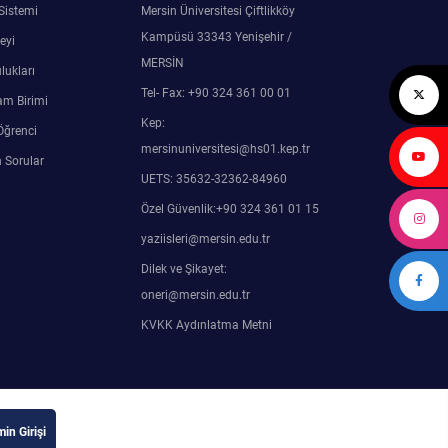
 Sistemi
Mersin Üniversitesi Çiftlikköy
Kampüsü 33343 Yenişehir /
eyi
MERSİN
lukları
Tel- Fax: +90 324 361 00 01
am Birimi
Kep:
Öğrenci
mersinuniversitesi@hs01.kep.tr
 Sorular
UETS: 35632-32362-84960
Özel Güvenlik:+90 324 361 01 15
yaziisleri@mersin.edu.tr
Dilek ve Şikayet:
oneri@mersin.edu.tr
KVKK Aydınlatma Metni
in Girişi