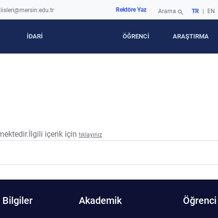
Rektöre Yaz
iisleri@mersin.edu.tr
Arama
TR
|
EN
search
İDARİ
ÖĞRENCİ
ARAŞTIRMA
ktedir.İlgili içerik için
tıklayınız
Bilgiler
Akademik
Öğrenci