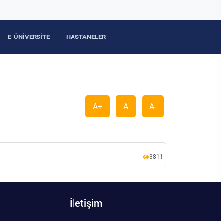
|
E-ÜNİVERSİTE
HASTANELER
A+
A
A-
3811
İletişim