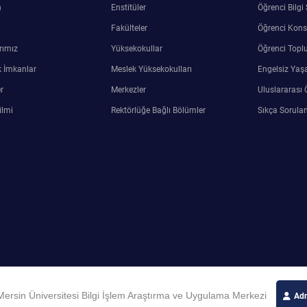
n
Enstitüler
Öğrenci Bilgi
Fakülteler
Öğrenci Kons
rımız
Yüksekokullar
Öğrenci Toplu
 İmkanlar
Meslek Yüksekokulları
Engelsiz Yaş
r
Merkezler
Uluslararası 
ilmi
Rektörlüğe Bağlı Bölümler
Sıkça Sorulan
ersin Üniversitesi Bilgi İşlem Araştırma ve Uygulama Merkezi
Adm