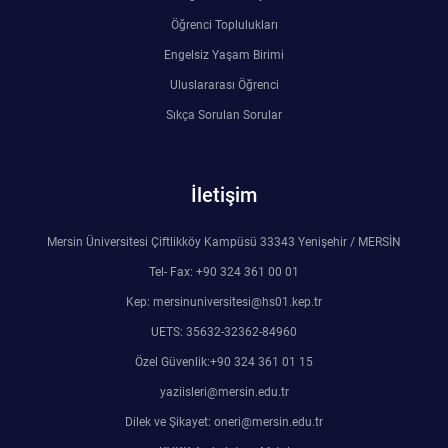
Kalibrasyon Uygulama ve Araştırma Merkezi
Öğrenci Toplulukları
Engelsiz Yaşam Birimi
Kariyer Merkezi
Uluslararası Öğrenci
Kilikia Arkeolojisi Araştırma Merkezi
Sıkça Sorulan Sorular
Kozmetik Temizlik ve Kimyevi Ürünler Üretim Eğitim Uygulama ve Araştırma Merkezi
İletişim
Nevit Kodallı Oda Müziği Uygulama ve Araştırma Merkezi
Mersin Üniversitesi Çiftlikköy Kampüsü 33343 Yenişehir / MERSİN
Nükleer Bilimler Uygulama ve Araştırma Merkezi
Tel- Fax: +90 324 361 00 01
Kep: mersinuniversitesi@hs01.kep.tr
Öğrenme ve Öğretmeyi Geliştirme Uygulama ve Araştırma Merkezi
UETS: 35632-32362-84960
Özel Güvenlik:+90 324 361 01 15
Ölçme ve Değerlendirme Uygulama ve Araştırma Merkezi
yaziisleri@mersin.edu.tr
Özel Yetenekliler Eğitimi Uygulama ve Araştırma Merkezi
Dilek ve Şikayet: oneri@mersin.edu.tr