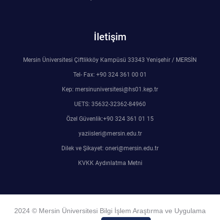
İletişim
Mersin Üniversitesi Çiftlikköy Kampüsü 33343 Yenişehir / MERSİN
Tel- Fax: +90 324 361 00 01
Kep: mersinuniversitesi@hs01.kep.tr
UETS: 35632-32362-84960
Özel Güvenlik:+90 324 361 01 15
yaziisleri@mersin.edu.tr
Dilek ve Şikayet: oneri@mersin.edu.tr
KVKK Aydınlatma Metni
2024 © Mersin Üniversitesi Bilgi İşlem Araştırma ve Uygulama