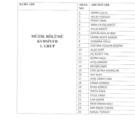
Kalibrasyon Uygulama ve Araştırma Merkezi
Kariyer Merkezi
Kilikia Arkeolojisi Araştırma Merkezi
Kozmetik Temizlik ve Kimyevi Ürünler Üretim Eğitim Uygulama ve Araştırma Merkezi
Nevit Kodallı Oda Müziği Uygulama ve Araştırma Merkezi
Nükleer Bilimler Uygulama ve Araştırma Merkezi
Öğrenme ve Öğretmeyi Geliştirme Uygulama ve Araştırma Merkezi
Ölçme ve Değerlendirme Uygulama ve Araştırma Merkezi
Özel Yetenekliler Eğitimi Uygulama ve Araştırma Merkezi