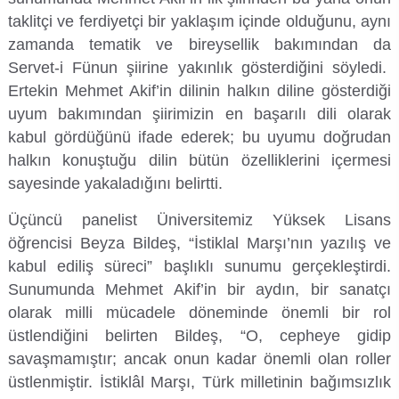
taklitçi ve ferdiyetçi bir yaklaşım içinde olduğunu, aynı
Su Ürünleri Fakültesi
zamanda tematik ve bireysellik bakımından da
Gıda Araştırmaları Uygulama ve Araştırma Merkezi
Servet-i Fünun şiirine yakınlık gösterdiğini söyledi.
Tıp Fakültesi
Göç Araştırmaları Uygulama ve Araştırma Merkezi
Ertekin Mehmet Akif’in dilinin halkın diline gösterdiği
uyum bakımından şiirimizin en başarılı dili olarak
Turizm Fakültesi
Görsel İşitsel Yapımlar Uygulama ve Araştırma Merkezi
kabul gördüğünü ifade ederek; bu uyumu doğrudan
halkın konuştuğu dilin bütün özelliklerini içermesi
Hastane
sayesinde yakaladığını belirtti.
Üçüncü panelist Üniversitemiz Yüksek Lisans
İleri Teknoloji Eğitim Araştırma ve Uygulama Merkezi
öğrencisi Beyza Bildeş, “İstiklal Marşı’nın yazılış ve
kabul ediliş süreci” başlıklı sunumu gerçekleştirdi.
İlk Yardım Araştırma ve Uygulama Merkezi
Sunumunda Mehmet Akif’in bir aydın, bir sanatçı
olarak milli mücadele döneminde önemli bir rol
İş Sağlığı ve Güvenliği Uygulama ve Araştırma Merkezi
üstlendiğini belirten Bildeş, “O, cepheye gidip
savaşmamıştır; ancak onun kadar önemli olan roller
Kadın Sorunları Uygulama ve Araştırma Merkezi
üstlenmiştir. İstiklâl Marşı, Türk milletinin bağımsızlık