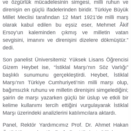
ve özgürlük mücadelesinin simgesi, milli ruhun ve
Kalibrasyon Uygulama ve Araştırma Merkezi
direnişin en güçlü ifadelerinden biridir. Türkiye Büyük
Millet Meclisi tarafından 12 Mart 1921’de milli marş
Kariyer Merkezi
olarak kabul edilen bu eşsiz eser, Mehmet Âkif
Ersoy’un kaleminden çıkmış ve milletin vatan
Kilikia Arkeolojisi Araştırma Merkezi
sevgisini, imanını ve direnişini dizelere dökmüştür.”
Kozmetik Temizlik ve Kimyevi Ürünler Üretim Eğitim Uygulama ve Araştırma Merkezi
dedi.
Son panelist Üniversitemiz Yüksek Lisans Öğrencisi
Nevit Kodallı Oda Müziği Uygulama ve Araştırma Merkezi
Gizem Heybet ise, “İstiklal Marşı’nın Söz Varlığı”
başlıklı sunumunu gerçekleştirdi. Heybet, İstiklal
Nükleer Bilimler Uygulama ve Araştırma Merkezi
Marşı’nın Türkiye Cumhuriyeti’nin milli marşı olup,
bağımsızlık ruhunu ve milletin direnişini simgelediğini;
Öğrenme ve Öğretmeyi Geliştirme Uygulama ve Araştırma Merkezi
şairin de marşı yazarken güçlü bir üslup ve etkili bir
kelime kullanımı tercih ettiğini vurgulayarak İstiklal
Ölçme ve Değerlendirme Uygulama ve Araştırma Merkezi
Marşı üzerindeki analizlerini katılımcılara aktardı.
Özel Yetenekliler Eğitimi Uygulama ve Araştırma Merkezi
Panel, Rektör Yardımcımız Prof. Dr. Ahmet Hakan