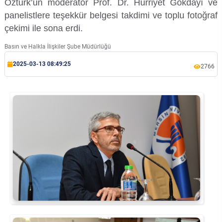
Öztürk’ün moderatör Prof. Dr. Hürriyet Gökdayı ve
Rehberlik ve Psikolojik Danışmanlık Uygulama ve Araştırma Merkezi
panelistlere teşekkür belgesi takdimi ve toplu fotoğraf
çekimi ile sona erdi.
Restorasyon ve Koruma Merkezi
Basın ve Halkla İlişkiler Şube Müdürlüğü
Sürdürülebilir Çevre Uygulama ve Araştırma Merkezi
2025-03-13 08:49:25
2766
Sürekli Eğitim Uygulama ve Araştırma Merkezi
Turizm Uygulama ve Araştırma Merkezi
Türkçe Öğretimi Uygulama ve Araştırma Merkezi
Uzaktan Eğitim Uygulama ve Araştırma Merkezi
Yörük Kültürü Uygulama ve Araştırma Merkezi