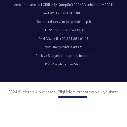
Mersin Üniversitesi Çiftlikköy Kampüsü 33343 Yenişehir / MERSİN
Tel- Fax: +90 324 361 00 01
Kep: mersinuniversitesi@hs01.kep.tr
UETS: 35632-32362-84960
Özel Güvenlik:+90 324 361 01 15
yaziisleri@mersin.edu.tr
Dilek ve Şikayet: oneri@mersin.edu.tr
KVKK Aydınlatma Metni
2024 © Mersin Üniversitesi Bilgi İşlem Araştırma ve Uygulama
Merkezi
Admin Girişi