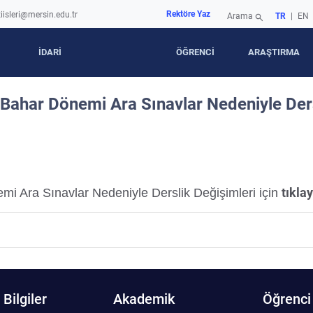
Rektöre Yaz
iisleri@mersin.edu.tr
Arama
TR
|
EN
search
İDARİ
ÖĞRENCİ
ARAŞTIRMA
Bahar Dönemi Ara Sınavlar Nedeniyle Ders
tıklay
mi Ara Sınavlar Nedeniyle Derslik Değişimleri için
Bilgiler
Akademik
Öğrenci