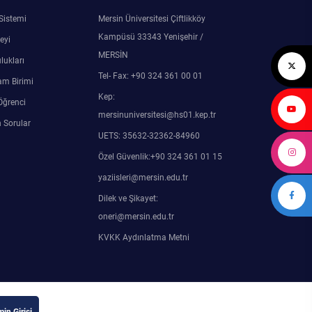
 Sistemi
Mersin Üniversitesi Çiftlikköy
Kampüsü 33343 Yenişehir /
eyi
MERSİN
lukları
Tel- Fax: +90 324 361 00 01
am Birimi
Kep:
Öğrenci
mersinuniversitesi@hs01.kep.tr
 Sorular
UETS: 35632-32362-84960
Özel Güvenlik:+90 324 361 01 15
yaziisleri@mersin.edu.tr
Dilek ve Şikayet:
oneri@mersin.edu.tr
KVKK Aydınlatma Metni