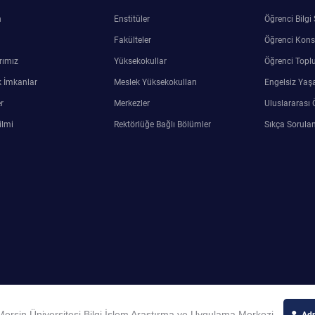
n
Enstitüler
Öğrenci Bilgi
Fakülteler
Öğrenci Kons
rımız
Yüksekokullar
Öğrenci Toplu
 İmkanlar
Meslek Yüksekokulları
Engelsiz Yaş
r
Merkezler
Uluslararası 
ilmi
Rektörlüğe Bağlı Bölümler
Sıkça Sorulan
ersin Üniversitesi Bilgi İşlem Araştırma ve Uygulama Merkezi