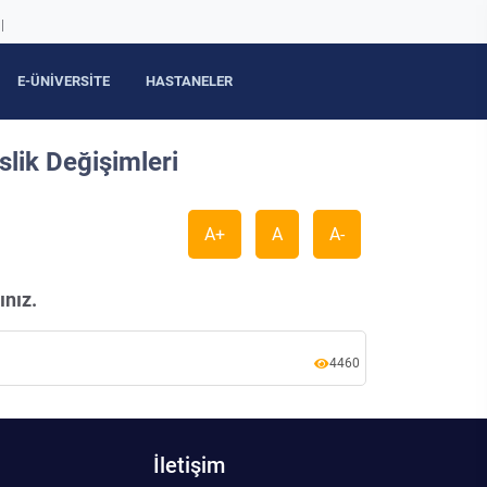
|
E-ÜNİVERSİTE
HASTANELER
lik Değişimleri
A+
A
A-
ınız.
4460
İletişim