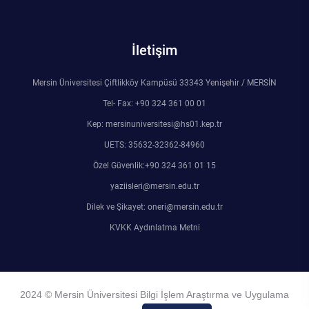
İletişim
Mersin Üniversitesi Çiftlikköy Kampüsü 33343 Yenişehir / MERSİN
Tel- Fax: +90 324 361 00 01
Kep: mersinuniversitesi@hs01.kep.tr
UETS: 35632-32362-84960
Özel Güvenlik:+90 324 361 01 15
yaziisleri@mersin.edu.tr
Dilek ve Şikayet: oneri@mersin.edu.tr
KVKK Aydınlatma Metni
2024 © Mersin Üniversitesi Bilgi İşlem Araştırma ve Uygulama