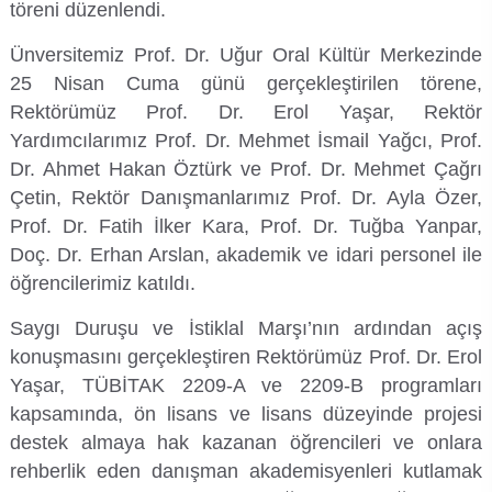
töreni düzenlendi.
Organizasyon Şeması
İktisadi ve İdari Bilimler Fakültesi
Sağlık Hizmetleri Meslek Yüksekokulu
Yapı İşleri ve Teknik Daire Başkanlığı
Mezun İzleme Koordinatörlüğü
Sağlık Bilimleri Etik Kurulu
Aday Öğrenci
KGS Online Bakiye Yükleme
Meslek Yüksekokulları İzleme ve Değerlendirme Komisyonu
Deniz Araştırmaları ile Hidrografik Ölçmeler ve İnsansız Deniz-Hava Sistemleri Uygulama ve Araştırma Merkezi
Ünversitemiz Prof. Dr. Uğur Oral Kültür Merkezinde
25 Nisan Cuma günü gerçekleştirilen törene,
İletişim
İlahiyat Fakültesi
Silifke Meslek Yüksekokulu
Ortak Seçmeli Dersler Koordinatörlüğü
Sosyal ve Beşeri Bilimler Etik Kurulu
Öğrenci Toplulukları Komisyonu
İlgili Birimler
Memnuniyet Yönetim Sistemi
Deniz Bilimleri Uygulama ve Araştırma Merkezi
Rektörümüz Prof. Dr. Erol Yaşar, Rektör
Yardımcılarımız Prof. Dr. Mehmet İsmail Yağcı, Prof.
Rektöre Yaz
İletişim Fakültesi
Sosyal Bilimler Meslek Yüksekokulu
Öyp Kurum Koordinasyon Birimi
Spor Bilimleri Etik Kurulu
Mezun Öğrenci
Mevzuat Bilgi Sistemi
Temel Bilimlerde Doktora Sonrası Araştırma Projesi (DOSAP) Komisyonu
Deniz Kaplumbağaları Uygulama ve Araştırma Merkezi
Dr. Ahmet Hakan Öztürk ve Prof. Dr. Mehmet Çağrı
Çetin, Rektör Danışmanlarımız Prof. Dr. Ayla Özer,
İnsan ve Toplum Bilimleri Fakültesi
Teknik Bilimler Meslek Yüksekokulu
Teknoloji Transfer Ofisi Koordinatörlüğü
Tıp Fakültesi Yayın ve Dökümantasyon Kurulu
Uluslararası Öğrenci
Öğrenci Bilgi Sistemi
Temel Bilimlerde Genç Beyinler Projesi (GEP) Komisyonu
Dış Ticaret ve Lojistik Uygulama ve Araştırma Merkezi
Prof. Dr. Fatih İlker Kara, Prof. Dr. Tuğba Yanpar,
Mimarlık Fakültesi
Toplumsal Katkı Koordinatörlüğü
UYGAR Koordinasyon Kurulu
Toplumsal Cinsiyet Eşitliği Planı İzleme Komisyonu
Toplantı Bilgi Sistemi
Doç. Dr. Erhan Arslan, akademik ve idari personel ile
Diş Hekimliği Uygulama ve Araştırma Merkezi
öğrencilerimiz katıldı.
Mühendislik Fakültesi
Yaşlılık Çalışmaları Koordinatörlüğü
Yayın Komisyonu
Veri Yönetim Sistemi
Egzersiz ve Spor Bilimleri Uygulama ve Araştırma Merkezi
Saygı Duruşu ve İstiklal Marşı’nın ardından açış
konuşmasını gerçekleştiren Rektörümüz Prof. Dr. Erol
Müzik ve Sahne Sanatları Fakültesi
YLSY Burs Programı Koordinatörlüğü
YÖK-Akademik Birikim Projesi (AKAP) Komisyonu
Webmail / Mail Servisi
Enerji Teknolojileri Uygulama ve Araştırma Merkezi
Yaşar, TÜBİTAK 2209-A ve 2209-B programları
kapsamında, ön lisans ve lisans düzeyinde projesi
Sağlık Bilimleri Fakültesi
Yurtdışı Öğrenci Kabul ve Değerlendirme Komisyonu
Genç Girişimci Uygulama ve Araştırma Merkezi
destek almaya hak kazanan öğrencileri ve onlara
rehberlik eden danışman akademisyenleri kutlamak
Spor Bilimleri Fakültesi
Gençlik Bilim Sanat Uygulama ve Araştırma Merkezi