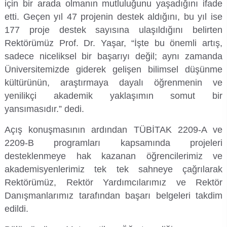
için bir arada olmanın mutluluğunu yaşadığını ifade
Su Ürünleri Fakültesi
etti. Geçen yıl 47 projenin destek aldığını, bu yıl ise
Gıda Araştırmaları Uygulama ve Araştırma Merkezi
177 proje destek sayısına ulaşıldığını belirten
Tıp Fakültesi
Rektörümüz Prof. Dr. Yaşar, “İşte bu önemli artış,
Göç Araştırmaları Uygulama ve Araştırma Merkezi
sadece niceliksel bir başarıyı değil; aynı zamanda
Turizm Fakültesi
Üniversitemizde giderek gelişen bilimsel düşünme
Görsel İşitsel Yapımlar Uygulama ve Araştırma Merkezi
kültürünün, araştırmaya dayalı öğrenmenin ve
yenilikçi akademik yaklaşımın somut bir
Hastane
yansımasıdır.” dedi.
İleri Teknoloji Eğitim Araştırma ve Uygulama Merkezi
Açış konuşmasının ardından TÜBİTAK 2209-A ve
2209-B programları kapsamında projeleri
İlk Yardım Araştırma ve Uygulama Merkezi
desteklenmeye hak kazanan öğrencilerimiz ve
akademisyenlerimiz tek tek sahneye çağrılarak
İş Sağlığı ve Güvenliği Uygulama ve Araştırma Merkezi
Rektörümüz, Rektör Yardımcılarımız ve Rektör
Danışmanlarımız tarafından başarı belgeleri takdim
Kadın Sorunları Uygulama ve Araştırma Merkezi
edildi.