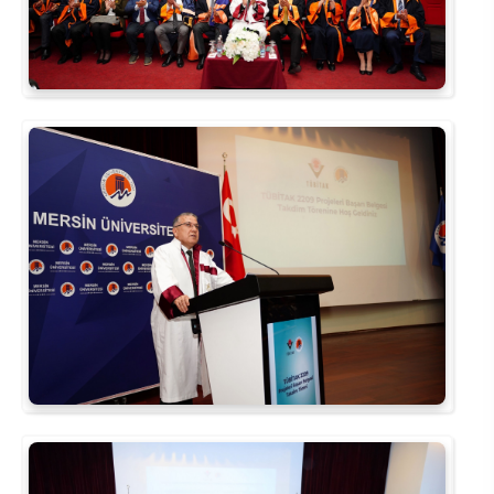
Rehberlik ve Psikolojik Danışmanlık Uygulama ve Araştırma Merkezi
Restorasyon ve Koruma Merkezi
Sürdürülebilir Çevre Uygulama ve Araştırma Merkezi
Sürekli Eğitim Uygulama ve Araştırma Merkezi
Turizm Uygulama ve Araştırma Merkezi
Türkçe Öğretimi Uygulama ve Araştırma Merkezi
Uzaktan Eğitim Uygulama ve Araştırma Merkezi
Yörük Kültürü Uygulama ve Araştırma Merkezi