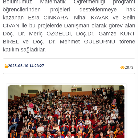
Bölümümüz Matematik Öğretmenliği programı
Kalibrasyon Uygulama ve Araştırma Merkezi
öğrencilerinden projeleri desteklenmeye hak
kazanan Esra CİNKARA, Nihal KAVAK ve Selin
Kariyer Merkezi
CİVAN ile bu projelerde Danışman olarak görev alan
Doç. Dr. Meriç ÖZGELDİ, Doç.Dr. Gamze KURT
Kilikia Arkeolojisi Araştırma Merkezi
BİREL ve Doç. Dr. Mehmet GÜLBURNU törene
katılım sağladılar.
Kozmetik Temizlik ve Kimyevi Ürünler Üretim Eğitim Uygulama ve Araştırma Merkezi
Nevit Kodallı Oda Müziği Uygulama ve Araştırma Merkezi
2025-05-10 14:23:27
2873
Nükleer Bilimler Uygulama ve Araştırma Merkezi
Öğrenme ve Öğretmeyi Geliştirme Uygulama ve Araştırma Merkezi
Ölçme ve Değerlendirme Uygulama ve Araştırma Merkezi
Özel Yetenekliler Eğitimi Uygulama ve Araştırma Merkezi