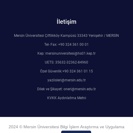
İletişim
Mersin Üniversitesi Çiftlikköy Kampüsü 33343 Yenişehir / MERSİN
Tel- Fax: +90 324 361 00 01
Kep: mersinuniversitesi@hs01.kep.tr
UETS: 35632-32362-84960
Özel Güvenlik:+90 324 361 01 15
yaziisleri@mersin.edu.tr
Dilek ve Şikayet: oneri@mersin.edu.tr
KVKK Aydınlatma Metni
2024 © Mersin Üniversitesi Bilgi İşlem Araştırma ve Uygulama