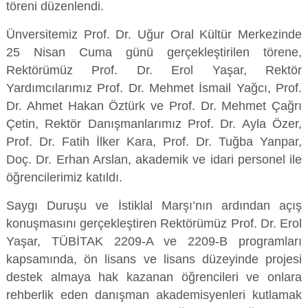
töreni düzenlendi.
Organizasyon Şeması
İktisadi ve İdari Bilimler Fakültesi
Sağlık Hizmetleri Meslek Yüksekokulu
Yapı İşleri ve Teknik Daire Başkanlığı
Mezun İzleme Koordinatörlüğü
Sağlık Bilimleri Etik Kurulu
Aday Öğrenci
KGS Online Bakiye Yükleme
Meslek Yüksekokulları İzleme ve Değerlendirme Komisyonu
Deniz Araştırmaları ile Hidrografik Ölçmeler ve İnsansız Deniz-Hava Sistemleri Uygulama ve Araştırma Merkezi
Ünversitemiz Prof. Dr. Uğur Oral Kültür Merkezinde
25 Nisan Cuma günü gerçekleştirilen törene,
İletişim
İlahiyat Fakültesi
Silifke Meslek Yüksekokulu
Ortak Seçmeli Dersler Koordinatörlüğü
Sosyal ve Beşeri Bilimler Etik Kurulu
Öğrenci Toplulukları Komisyonu
İlgili Birimler
Memnuniyet Yönetim Sistemi
Deniz Bilimleri Uygulama ve Araştırma Merkezi
Rektörümüz Prof. Dr. Erol Yaşar, Rektör
Yardımcılarımız Prof. Dr. Mehmet İsmail Yağcı, Prof.
Rektöre Yaz
İletişim Fakültesi
Sosyal Bilimler Meslek Yüksekokulu
Öyp Kurum Koordinasyon Birimi
Spor Bilimleri Etik Kurulu
Mezun Öğrenci
Mevzuat Bilgi Sistemi
Temel Bilimlerde Doktora Sonrası Araştırma Projesi (DOSAP) Komisyonu
Deniz Kaplumbağaları Uygulama ve Araştırma Merkezi
Dr. Ahmet Hakan Öztürk ve Prof. Dr. Mehmet Çağrı
Çetin, Rektör Danışmanlarımız Prof. Dr. Ayla Özer,
İnsan ve Toplum Bilimleri Fakültesi
Teknik Bilimler Meslek Yüksekokulu
Teknoloji Transfer Ofisi Koordinatörlüğü
Tıp Fakültesi Yayın ve Dökümantasyon Kurulu
Uluslararası Öğrenci
Öğrenci Bilgi Sistemi
Temel Bilimlerde Genç Beyinler Projesi (GEP) Komisyonu
Dış Ticaret ve Lojistik Uygulama ve Araştırma Merkezi
Prof. Dr. Fatih İlker Kara, Prof. Dr. Tuğba Yanpar,
Mimarlık Fakültesi
Toplumsal Katkı Koordinatörlüğü
UYGAR Koordinasyon Kurulu
Toplumsal Cinsiyet Eşitliği Planı İzleme Komisyonu
Toplantı Bilgi Sistemi
Doç. Dr. Erhan Arslan, akademik ve idari personel ile
Diş Hekimliği Uygulama ve Araştırma Merkezi
öğrencilerimiz katıldı.
Mühendislik Fakültesi
Yaşlılık Çalışmaları Koordinatörlüğü
Yayın Komisyonu
Veri Yönetim Sistemi
Egzersiz ve Spor Bilimleri Uygulama ve Araştırma Merkezi
Saygı Duruşu ve İstiklal Marşı’nın ardından açış
konuşmasını gerçekleştiren Rektörümüz Prof. Dr. Erol
Müzik ve Sahne Sanatları Fakültesi
YLSY Burs Programı Koordinatörlüğü
YÖK-Akademik Birikim Projesi (AKAP) Komisyonu
Webmail / Mail Servisi
Enerji Teknolojileri Uygulama ve Araştırma Merkezi
Yaşar, TÜBİTAK 2209-A ve 2209-B programları
kapsamında, ön lisans ve lisans düzeyinde projesi
Sağlık Bilimleri Fakültesi
Yurtdışı Öğrenci Kabul ve Değerlendirme Komisyonu
Genç Girişimci Uygulama ve Araştırma Merkezi
destek almaya hak kazanan öğrencileri ve onlara
rehberlik eden danışman akademisyenleri kutlamak
Spor Bilimleri Fakültesi
Gençlik Bilim Sanat Uygulama ve Araştırma Merkezi