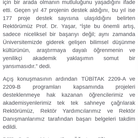
için bir arada olmanın mutluluğunu yaşadığını ifade
Su Ürünleri Fakültesi
etti. Geçen yıl 47 projenin destek aldığını, bu yıl ise
Gıda Araştırmaları Uygulama ve Araştırma Merkezi
177 proje destek sayısına ulaşıldığını belirten
Tıp Fakültesi
Rektörümüz Prof. Dr. Yaşar, “İşte bu önemli artış,
Göç Araştırmaları Uygulama ve Araştırma Merkezi
sadece niceliksel bir başarıyı değil; aynı zamanda
Turizm Fakültesi
Üniversitemizde giderek gelişen bilimsel düşünme
Görsel İşitsel Yapımlar Uygulama ve Araştırma Merkezi
kültürünün, araştırmaya dayalı öğrenmenin ve
yenilikçi akademik yaklaşımın somut bir
Hastane
yansımasıdır.” dedi.
İleri Teknoloji Eğitim Araştırma ve Uygulama Merkezi
Açış konuşmasının ardından TÜBİTAK 2209-A ve
2209-B programları kapsamında projeleri
İlk Yardım Araştırma ve Uygulama Merkezi
desteklenmeye hak kazanan öğrencilerimiz ve
akademisyenlerimiz tek tek sahneye çağrılarak
İş Sağlığı ve Güvenliği Uygulama ve Araştırma Merkezi
Rektörümüz, Rektör Yardımcılarımız ve Rektör
Danışmanlarımız tarafından başarı belgeleri takdim
Kadın Sorunları Uygulama ve Araştırma Merkezi
edildi.