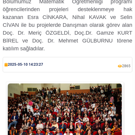
Bölümümüz Matematik Öğretmenliği programı
Kalibrasyon Uygulama ve Araştırma Merkezi
öğrencilerinden projeleri desteklenmeye hak
kazanan Esra CİNKARA, Nihal KAVAK ve Selin
Kariyer Merkezi
CİVAN ile bu projelerde Danışman olarak görev alan
Doç. Dr. Meriç ÖZGELDİ, Doç.Dr. Gamze KURT
Kilikia Arkeolojisi Araştırma Merkezi
BİREL ve Doç. Dr. Mehmet GÜLBURNU törene
katılım sağladılar.
Kozmetik Temizlik ve Kimyevi Ürünler Üretim Eğitim Uygulama ve Araştırma Merkezi
Nevit Kodallı Oda Müziği Uygulama ve Araştırma Merkezi
2025-05-10 14:23:27
2865
Nükleer Bilimler Uygulama ve Araştırma Merkezi
Öğrenme ve Öğretmeyi Geliştirme Uygulama ve Araştırma Merkezi
Ölçme ve Değerlendirme Uygulama ve Araştırma Merkezi
Özel Yetenekliler Eğitimi Uygulama ve Araştırma Merkezi