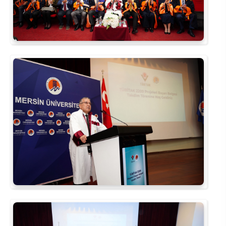
Rehberlik ve Psikolojik Danışmanlık Uygulama ve Araştırma Merkezi
Restorasyon ve Koruma Merkezi
Sürdürülebilir Çevre Uygulama ve Araştırma Merkezi
Sürekli Eğitim Uygulama ve Araştırma Merkezi
Turizm Uygulama ve Araştırma Merkezi
Türkçe Öğretimi Uygulama ve Araştırma Merkezi
Uzaktan Eğitim Uygulama ve Araştırma Merkezi
Yörük Kültürü Uygulama ve Araştırma Merkezi