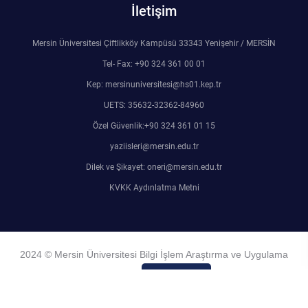
İletişim
Mersin Üniversitesi Çiftlikköy Kampüsü 33343 Yenişehir / MERSİN
Tel- Fax: +90 324 361 00 01
Kep: mersinuniversitesi@hs01.kep.tr
UETS: 35632-32362-84960
Özel Güvenlik:+90 324 361 01 15
yaziisleri@mersin.edu.tr
Dilek ve Şikayet: oneri@mersin.edu.tr
KVKK Aydınlatma Metni
2024 © Mersin Üniversitesi Bilgi İşlem Araştırma ve Uygulama
Merkezi
Admin Girişi