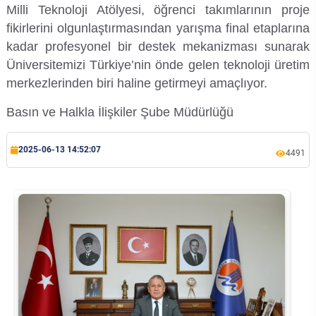
Milli Teknoloji Atölyesi, öğrenci takımlarının proje
Rehberlik ve Psikolojik Danışmanlık Uygulama ve Araştırma Merkezi
fikirlerini olgunlaştırmasından yarışma final etaplarına
kadar profesyonel bir destek mekanizması sunarak
Restorasyon ve Koruma Merkezi
Üniversitemizi Türkiye’nin önde gelen teknoloji üretim
merkezlerinden biri haline getirmeyi amaçlıyor.
Sürdürülebilir Çevre Uygulama ve Araştırma Merkezi
Basın ve Halkla İlişkiler Şube Müdürlüğü
Sürekli Eğitim Uygulama ve Araştırma Merkezi
2025-06-13 14:52:07
4491
Turizm Uygulama ve Araştırma Merkezi
Türkçe Öğretimi Uygulama ve Araştırma Merkezi
Uzaktan Eğitim Uygulama ve Araştırma Merkezi
Yörük Kültürü Uygulama ve Araştırma Merkezi