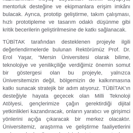
mentorluk desteğine ve ekipmanlara erişim imkânı
Su Ürünleri Fakültesi
bulacak. Ayrıca, prototip geliştirme, takım çalışması,
Gıda Araştırmaları Uygulama ve Araştırma Merkezi
hızlı prototipleme ve tasarım odaklı düşünme gibi
Tıp Fakültesi
kritik becerilerin geliştirilmesine de katkı sağlanacak.
Göç Araştırmaları Uygulama ve Araştırma Merkezi
Turizm Fakültesi
TÜBİTAK tarafından desteklenen projeyle ilgili
Görsel İşitsel Yapımlar Uygulama ve Araştırma Merkezi
değerlendirmelerde bulunan Rektörümüz Prof. Dr.
Erol Yaşar, “Mersin Üniversitesi olarak bilime,
Hastane
teknolojiye ve yenilikçiliğe verdiğimiz önemin somut
bir göstergesi olan bu projeyle, yalnızca
İleri Teknoloji Eğitim Araştırma ve Uygulama Merkezi
Üniversitemizin değil, bölgemizin de kalkınmasına
katkı sunacak stratejik bir adım atıyoruz. TÜBİTAK’ın
İlk Yardım Araştırma ve Uygulama Merkezi
desteğiyle hayata geçecek olan Milli Teknoloji
Atölyesi, gençlerimize çağın gerektirdiği dijital
İş Sağlığı ve Güvenliği Uygulama ve Araştırma Merkezi
yetkinlikleri kazandıracak, onların yaratıcı ve girişimci
yönlerini açığa çıkaracak bir merkez olacaktır.
Kadın Sorunları Uygulama ve Araştırma Merkezi
Üniversitemiz, araştırma ve geliştirme faaliyetlerini