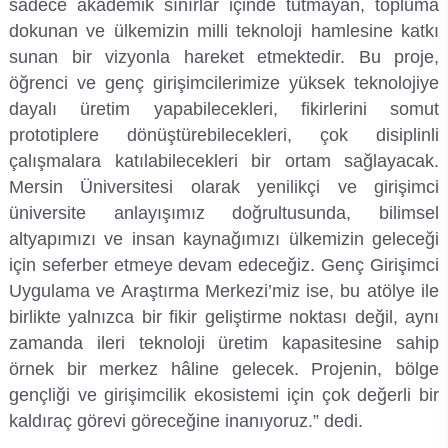
sadece akademik sınırlar içinde tutmayan, topluma
Kalibrasyon Uygulama ve Araştırma Merkezi
dokunan ve ülkemizin milli teknoloji hamlesine katkı
sunan bir vizyonla hareket etmektedir. Bu proje,
Kariyer Merkezi
öğrenci ve genç girişimcilerimize yüksek teknolojiye
dayalı üretim yapabilecekleri, fikirlerini somut
Kilikia Arkeolojisi Araştırma Merkezi
prototiplere dönüştürebilecekleri, çok disiplinli
çalışmalara katılabilecekleri bir ortam sağlayacak.
Kozmetik Temizlik ve Kimyevi Ürünler Üretim Eğitim Uygulama ve Araştırma Merkezi
Mersin Üniversitesi olarak yenilikçi ve girişimci
üniversite anlayışımız doğrultusunda, bilimsel
Nevit Kodallı Oda Müziği Uygulama ve Araştırma Merkezi
altyapımızı ve insan kaynağımızı ülkemizin geleceği
için seferber etmeye devam edeceğiz. Genç Girişimci
Nükleer Bilimler Uygulama ve Araştırma Merkezi
Uygulama ve Araştırma Merkezi’miz ise, bu atölye ile
Öğrenme ve Öğretmeyi Geliştirme Uygulama ve Araştırma Merkezi
birlikte yalnızca bir fikir geliştirme noktası değil, aynı
zamanda ileri teknoloji üretim kapasitesine sahip
Ölçme ve Değerlendirme Uygulama ve Araştırma Merkezi
örnek bir merkez hâline gelecek. Projenin, bölge
gençliği ve girişimcilik ekosistemi için çok değerli bir
Özel Yetenekliler Eğitimi Uygulama ve Araştırma Merkezi
kaldıraç görevi göreceğine inanıyoruz.” dedi.