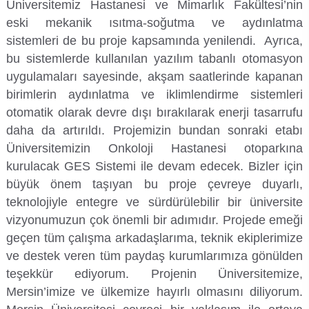
Üniversitemiz Hastanesi ve Mimarlık Fakültesi’nin
Kalibrasyon Uygulama ve Araştırma Merkezi
eski mekanik ısıtma-soğutma ve aydınlatma
sistemleri de bu proje kapsamında yenilendi. Ayrıca,
Kariyer Merkezi
bu sistemlerde kullanılan yazılım tabanlı otomasyon
uygulamaları sayesinde, akşam saatlerinde kapanan
Kilikia Arkeolojisi Araştırma Merkezi
birimlerin aydınlatma ve iklimlendirme sistemleri
Kozmetik Temizlik ve Kimyevi Ürünler Üretim Eğitim Uygulama ve Araştırma Merkezi
otomatik olarak devre dışı bırakılarak enerji tasarrufu
daha da artırıldı. Projemizin bundan sonraki etabı
Nevit Kodallı Oda Müziği Uygulama ve Araştırma Merkezi
Üniversitemizin Onkoloji Hastanesi otoparkına
kurulacak GES Sistemi ile devam edecek. Bizler için
Nükleer Bilimler Uygulama ve Araştırma Merkezi
büyük önem taşıyan bu proje çevreye duyarlı,
teknolojiyle entegre ve sürdürülebilir bir üniversite
Öğrenme ve Öğretmeyi Geliştirme Uygulama ve Araştırma Merkezi
vizyonumuzun çok önemli bir adımıdır. Projede emeği
geçen tüm çalışma arkadaşlarıma, teknik ekiplerimize
Ölçme ve Değerlendirme Uygulama ve Araştırma Merkezi
ve destek veren tüm paydaş kurumlarımıza gönülden
teşekkür ediyorum. Projenin Üniversitemize,
Özel Yetenekliler Eğitimi Uygulama ve Araştırma Merkezi
Mersin’imize ve ülkemize hayırlı olmasını diliyorum.