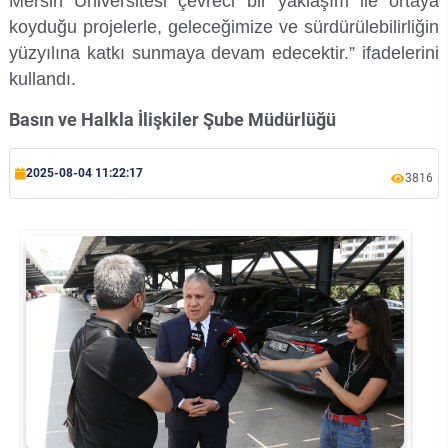
Mersin Üniversitesi çevreci bir yaklaşım ile ortaya
Rehberlik ve Psikolojik Danışmanlık Uygulama ve Araştırma Merkezi
koyduğu projelerle, geleceğimize ve sürdürülebilirliğin
yüzyılına katkı sunmaya devam edecektir.” ifadelerini
Restorasyon ve Koruma Merkezi
kullandı.
Basın ve Halkla İlişkiler Şube Müdürlüğü
Sürdürülebilir Çevre Uygulama ve Araştırma Merkezi
Sürekli Eğitim Uygulama ve Araştırma Merkezi
2025-08-04 11:22:17
3816
Turizm Uygulama ve Araştırma Merkezi
Türkçe Öğretimi Uygulama ve Araştırma Merkezi
Uzaktan Eğitim Uygulama ve Araştırma Merkezi
Yörük Kültürü Uygulama ve Araştırma Merkezi