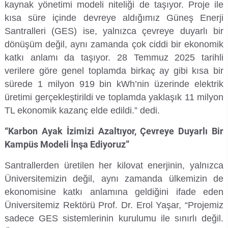
kaynak yönetimi modeli niteliği de taşıyor. Proje ile
Su Ürünleri Fakültesi
kısa süre içinde devreye aldığımız Güneş Enerji
Gıda Araştırmaları Uygulama ve Araştırma Merkezi
Santralleri (GES) ise, yalnızca çevreye duyarlı bir
Tıp Fakültesi
dönüşüm değil, aynı zamanda çok ciddi bir ekonomik
Göç Araştırmaları Uygulama ve Araştırma Merkezi
katkı anlamı da taşıyor. 28 Temmuz 2025 tarihli
Turizm Fakültesi
verilere göre genel toplamda birkaç ay gibi kısa bir
Görsel İşitsel Yapımlar Uygulama ve Araştırma Merkezi
sürede 1 milyon 919 bin kWh’nin üzerinde elektrik
üretimi gerçekleştirildi ve toplamda yaklaşık 11 milyon
Hastane
TL ekonomik kazanç elde edildi.” dedi.
İleri Teknoloji Eğitim Araştırma ve Uygulama Merkezi
“Karbon Ayak İzimizi Azaltıyor, Çevreye Duyarlı Bir
Kampüs Modeli İnşa Ediyoruz”
İlk Yardım Araştırma ve Uygulama Merkezi
Santrallerden üretilen her kilovat enerjinin, yalnızca
Üniversitemizin değil, aynı zamanda ülkemizin de
İş Sağlığı ve Güvenliği Uygulama ve Araştırma Merkezi
ekonomisine katkı anlamına geldiğini ifade eden
Üniversitemiz Rektörü Prof. Dr. Erol Yaşar, “Projemiz
Kadın Sorunları Uygulama ve Araştırma Merkezi
sadece GES sistemlerinin kurulumu ile sınırlı değil.