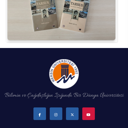
Kalibrasyon Uygulama ve Araştırma Merkezi
Kariyer Merkezi
Kilikia Arkeolojisi Araştırma Merkezi
Kozmetik Temizlik ve Kimyevi Ürünler Üretim Eğitim Uygulama ve Araştırma Merkezi
Nevit Kodallı Oda Müziği Uygulama ve Araştırma Merkezi
Nükleer Bilimler Uygulama ve Araştırma Merkezi
Öğrenme ve Öğretmeyi Geliştirme Uygulama ve Araştırma Merkezi
Bilimin ve Çağdaşlığın Işığında Bir Dünya Üniversitesi
Ölçme ve Değerlendirme Uygulama ve Araştırma Merkezi
Özel Yetenekliler Eğitimi Uygulama ve Araştırma Merkezi