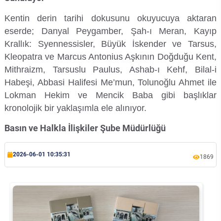
Su Ürünleri Fakültesi
Kentin derin tarihi dokusunu okuyucuya aktaran
Gıda Araştırmaları Uygulama ve Araştırma Merkezi
eserde; Danyal Peygamber, Şah-ı Meran, Kayıp
Tıp Fakültesi
Krallık: Syennessisler, Büyük İskender ve Tarsus,
Göç Araştırmaları Uygulama ve Araştırma Merkezi
Kleopatra ve Marcus Antonius Aşkının Doğduğu Kent,
Turizm Fakültesi
Mithraizm, Tarsuslu Paulus, Ashab-ı Kehf, Bilal-i
Görsel İşitsel Yapımlar Uygulama ve Araştırma Merkezi
Habeşi, Abbasi Halifesi Me’mun, Tolunoğlu Ahmet ile
Lokman Hekim ve Mencik Baba gibi başlıklar
Hastane
kronolojik bir yaklaşımla ele alınıyor.
İleri Teknoloji Eğitim Araştırma ve Uygulama Merkezi
Basın ve Halkla İlişkiler Şube Müdürlüğü
İlk Yardım Araştırma ve Uygulama Merkezi
2026-06-01 10:35:31
1869
İş Sağlığı ve Güvenliği Uygulama ve Araştırma Merkezi
Kadın Sorunları Uygulama ve Araştırma Merkezi