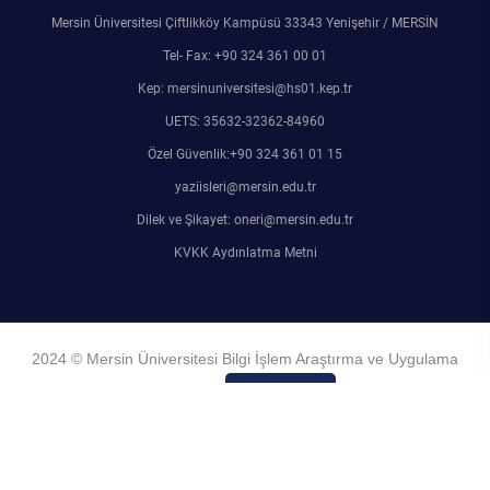
Mersin Üniversitesi Çiftlikköy Kampüsü 33343 Yenişehir / MERSİN
Tel- Fax: +90 324 361 00 01
Kep: mersinuniversitesi@hs01.kep.tr
UETS: 35632-32362-84960
Özel Güvenlik:+90 324 361 01 15
yaziisleri@mersin.edu.tr
Dilek ve Şikayet: oneri@mersin.edu.tr
KVKK Aydınlatma Metni
2024 © Mersin Üniversitesi Bilgi İşlem Araştırma ve Uygulama
Merkezi
Admin Girişi