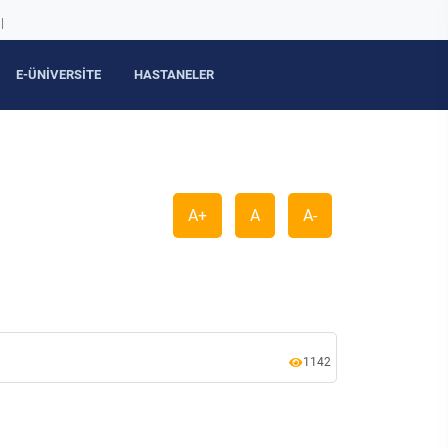
|
E-ÜNİVERSİTE
HASTANELER
A+
A
A-
1142