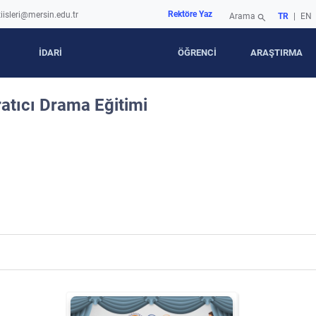
Rektöre Yaz
iisleri@mersin.edu.tr
Arama
TR
|
EN
search
İDARİ
ÖĞRENCİ
ARAŞTIRMA
atıcı Drama Eğitimi