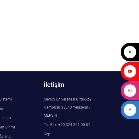
İletişim
 Sistemi
Mersin Üniversitesi Çiftlikköy
Kampüsü 33343 Yenişehir /
eyi
MERSİN
lukları
Tel- Fax: +90 324 361 00 01
am Birimi
Kep:
Öğrenci