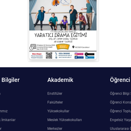
Bilgiler
Akademik
Öğrenci
n
Enstitüler
Öğrenci Bilgi
Fakülteler
Öğrenci Kons
rımız
Yüksekokullar
Öğrenci Toplu
 İmkanlar
Meslek Yüksekokulları
Engelsiz Yaş
r
Merkezler
Uluslararası 