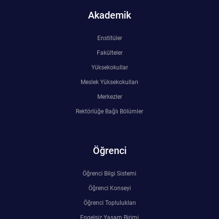
Kalibrasyon Uygulama ve Araştırma Merkezi
Akademik
Kariyer Merkezi
Enstitüler
Fakülteler
Kilikia Arkeolojisi Araştırma Merkezi
Yüksekokullar
Kozmetik Temizlik ve Kimyevi Ürünler Üretim Eğitim Uygulama ve Araştırma Merkezi
Meslek Yüksekokulları
Merkezler
Nevit Kodallı Oda Müziği Uygulama ve Araştırma Merkezi
Rektörlüğe Bağlı Bölümler
Nükleer Bilimler Uygulama ve Araştırma Merkezi
Öğrenci
Öğrenme ve Öğretmeyi Geliştirme Uygulama ve Araştırma Merkezi
Öğrenci Bilgi Sistemi
Ölçme ve Değerlendirme Uygulama ve Araştırma Merkezi
Öğrenci Konseyi
Özel Yetenekliler Eğitimi Uygulama ve Araştırma Merkezi
Öğrenci Toplulukları
Engelsiz Yaşam Birimi