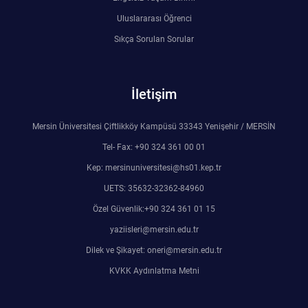
Rehberlik ve Psikolojik Danışmanlık Uygulama ve Araştırma Merkezi
Uluslararası Öğrenci
Sıkça Sorulan Sorular
Restorasyon ve Koruma Merkezi
Sürdürülebilir Çevre Uygulama ve Araştırma Merkezi
İletişim
Sürekli Eğitim Uygulama ve Araştırma Merkezi
Mersin Üniversitesi Çiftlikköy Kampüsü 33343 Yenişehir / MERSİN
Tel- Fax: +90 324 361 00 01
Turizm Uygulama ve Araştırma Merkezi
Kep: mersinuniversitesi@hs01.kep.tr
Türkçe Öğretimi Uygulama ve Araştırma Merkezi
UETS: 35632-32362-84960
Özel Güvenlik:+90 324 361 01 15
Uzaktan Eğitim Uygulama ve Araştırma Merkezi
yaziisleri@mersin.edu.tr
Dilek ve Şikayet: oneri@mersin.edu.tr
Yörük Kültürü Uygulama ve Araştırma Merkezi
KVKK Aydınlatma Metni